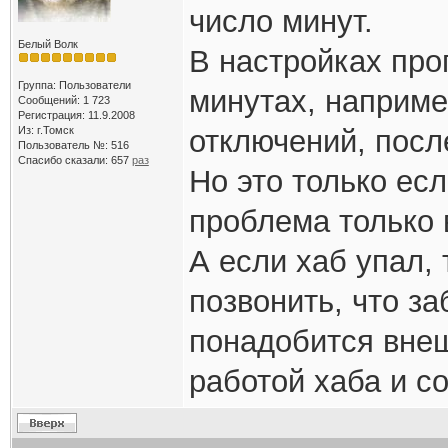
число минут.
Белый Волк
В настройках пр
Группа: Пользователи
минутах, наприме
Сообщений: 1 723
Регистрация: 11.9.2008
Из: г.Томск
отключений, посл
Пользователь №: 516
Спасибо сказали:
657
раз
Но это только ес
проблема только 
А если хаб упал, 
позвонить, что за
понадобится вне
работой хаба и с