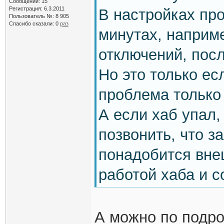
Сообщений: 15
Регистрация: 6.3.2011
В настройках пр
Пользователь №: 8 905
Спасибо сказали:
0
раз
минутах, наприме
отключений, посл
Но это только ес
проблема только 
А если хаб упал,
позвонить, что з
понадобится вне
работой хаба и 
А можно по подро