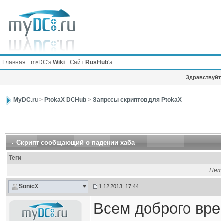
Главная
myDC's
Wiki
Сайт
RusHub
'а
Здравствуйте
MyDC.ru
>
PtokaX DCHub
>
Запросы скриптов для PtokaX
Скрипт сообщающий о падении хаба
Теги
Нет
SonicX
1.12.2013, 17:44
Всем доброго вре