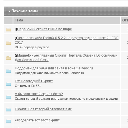
Похожие темы
Тема
От
Нерабочий скрипт ВИПа по шаре
Установка хаба PtokaX 0.5.2.2 на роутер под прошивкой LEDE
2017
DC++ сервер в роутере
Magneto - Бесплатный Скрипт Портала Обмена Dc-ссылками
Для Локальной Сети
Поддомен для хаба или сайта в зоне *.elitedc.ru
Поддомен для хаба или сайта в зоне *.elitedc.ru
От: Новогодний Скрипт
От темы с ID: 871
А бывают такой скрипт бота?
Скрипт который создает виртуалных юзеров, но с реальными шарами
Скрипт: Бот который отвечает в лс
как сделать вот этот скрипт