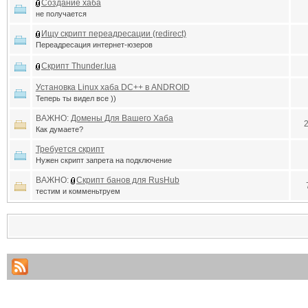
Создание хаба
не получается
Ищу скрипт переадресации (redirect)
Переадресация интернет-юзеров
Скрипт Thunder.lua
Установка Linux хаба DC++ в ANDROID
Теперь ты видел все ))
ВАЖНО:
Домены Для Вашего Хаба
Как думаете?
Требуется скрипт
Нужен скрипт запрета на подключение
ВАЖНО:
Скрипт банов для RusHub
тестим и комменьтруем