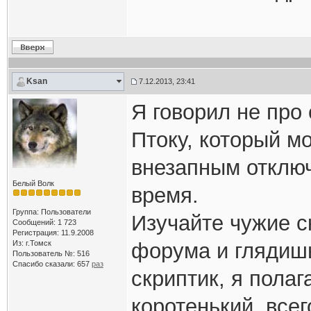
Ksan
7.12.2013, 23:41
Я говорил не про 
Птоку, который м
внезапным отключ
Белый Волк
время.
Группа: Пользователи
Изучайте чужие с
Сообщений: 1 723
Регистрация: 11.9.2008
Из: г.Томск
форума и глядишь
Пользователь №: 516
Спасибо сказали:
657
раз
скриптик, я пола
коротенький, всег