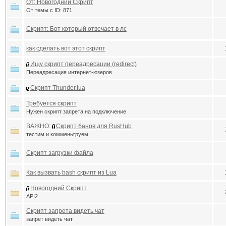
От: Новогодний Скрипт
От темы с ID: 871
Скрипт: Бот который отвечает в лс
как сделать вот этот скрипт
Ищу скрипт переадресации (redirect)
Переадресация интернет-юзеров
Скрипт Thunder.lua
Требуется скрипт
Нужен скрипт запрета на подключение
ВАЖНО:
Скрипт банов для RusHub
тестим и комменьтруем
Скрипт загрузки файла
Как вызвать bash скрипт из Lua
Новогодний Скрипт
API2
Скрипт запрета видеть чат
запрет видеть чат