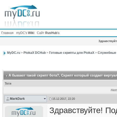
Главная
myDC's
Wiki
Сайт
RusHub
'а
Здравствуйте
MyDC.ru
>
PtokaX DCHub
>
Готовые скрипты для PtokaX
>
Служебные 
А бывают такой скрипт бота?
, Скрипт который создает вирту
Теги
Нет
MarkDark
15.12.2017, 22:20
Здравствуйте! По