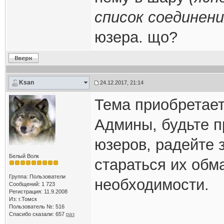
список соединени
юзера. що?
Ksan
24.12.2017, 21:14
Тема приобретает
Админы, будьте п
юзеров, радейте з
Белый Волк
стараться их обм
Группа: Пользователи
необходимости.
Сообщений: 1 723
Регистрация: 11.9.2008
Из: г.Томск
Пользователь №: 516
Спасибо сказали:
657
раз