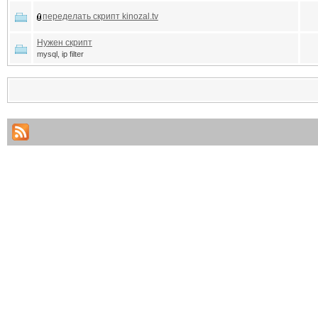
переделать скрипт kinozal.tv
Нужен скрипт
mysql, ip filter