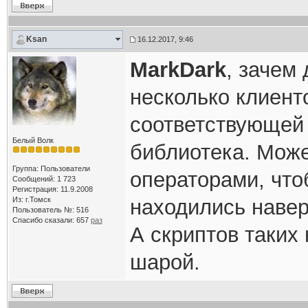
Ksan
16.12.2017, 9:46
MarkDark
, зачем
несколько клиент
соответствующей 
Белый Волк
библиотека. Може
Группа: Пользователи
операторами, что
Сообщений: 1 723
Регистрация: 11.9.2008
Из: г.Томск
находились навер
Пользователь №: 516
Спасибо сказали:
657
раз
А скриптов таких 
шарой.