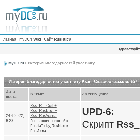
Главная
myDC's
Wiki
Сайт
RusHub
'а
Здравствуйте
MyDC.ru
> История благодарностей участнику
История благодарностей участнику Ksan. Спасибо сказали: 657
Дата
В теме:
За сообщение:
поста:
Rss_RT_Curl +
UPD-6:
Rss_RusNext +
24.6.2022,
Rss_RusVesna
9:28
Ленты посл. новостей от
Скрипт
Rss_
RussiaToday, RusNext и
RusVesna
работал (по 