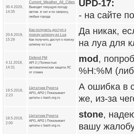
UPD-17:
Current_Weather_All_Cities
доходили пр
30.4.2020,
Выводит текущую погоду
14:35
автом. в чат и по запросу,
- на сайте п
любые города
добрался, о
страницы (у 
Да никак, ес
Curl
на свеж
Как получить доступ к
20.6.2019,
поиску шпиону из Lua
пришлось вн
15:28
Как получить доступ к поиску
на луа для к
последних ве
шпиону из Lua
(правда, не 
Если умеете,
стоит) тольк
mod
, попро
Defend PM
прощения за 
4.11.2018,
API 2 | Полностью
Flylink'а на
точнее), воз
14:31
автоматическая защита ЛС
%H:%M (либ
уже корявос
от спама
(сейчас пос
точным до се
А ошибка в с
скрипта (как
Цитатник Рунета
работает, то
19.5.2018,
указывает п
API1, API2 | Показывает
2:23
же, из-за че
вроде работа
цитаты с bash.org.ru
Заменил, за
Видимо, %R 
скрипта выш
напишите, д
stone
, наде
на сервер ф
время в удо
Цитатник Рунета
18.5.2018,
Задолбали 
ошибка..
API1, API2 | Показывает
2:00
вашу жалобу
недоступен),
цитаты с bash.org.ru
Птока (ну ил