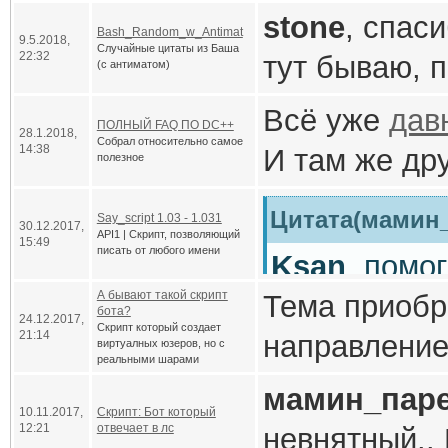
(https). Я у
скрипта с ц
ссылка).
UP
stone
, спас
система) не
думаю, анал
Bash_Random_w_Antimat
Дата залив
9.5.2018,
скрипта с ци
Случайные цитаты из Баша
так что доба
22:32
тут бываю, 
автора.
(с антиматом)
скрипте.
30 14:27 (мск
скрипта исп
нижний), пре
только сегод
Всё уже
дав
Скрипт качат
качать.
ПОЛНЫЙ FAQ ПО DC++
оставил как 
28.1.2018,
Не работает 
Собрал относительно самое
14:38
И там же др
полезное
Похоже, ост
перешли на 
по разным н
недоступны 
Цитата(мамин_
есть, префик
Say_script 1.03 - 1.031
30.12.2017,
API1 | Скрипт, позволяющий
15:49
писать от любого имени
Ksan
, помог
HTTPS. Соот
Rss_RT_Curl
А бывают такой скрипт
Тема приобр
изменить код
бота?
24.12.2017,
Скрипт который создает
21:14
направление
Исправить с
Сорри, не с
виртуалных юзеров, но с
реальными шарами
Админы, буд
1. В настрой
(заглядываю 
мамин_пар
10.11.2017,
Скрипт: Бот который
удобствах юз
нужно измени
От себя могу
12:21
отвечает в лс
невнятный..