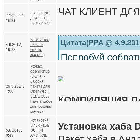
ЧАТ КЛИЕНТ ДЛЯ
Чат клиент
7.10.2017,
для DC++
16:31
(только чат)
Зависание
Цитата(PPA @ 4.9.201
4.9.2017,
ников в
19:38
списке
Попробуй собрат
юзеров
Ptokax,
я что-то в этой 
opendchub
(DC++) -
одним ником и IP
Сборка
29.8.2017,
пакета для
7:00
OpenWRT,
то предыдущая к
LEDE 2017
КОМПИЛЯЦИЯ П
Пакеты хабов
для прошивки
роутера
Да. Спасибо Паве
Установка
feeds.conf.defaul
Установка хаба
Linux хаба
5.8.2017,
DC++ в
9:49
ANDROID
Пакет хаба в Анд