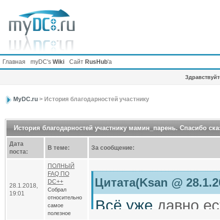
Главная
myDC's
Wiki
Сайт
RusHub
'а
Здравствуйте
MyDC.ru
> История благодарностей участнику
История благодарностей участнику мамин_парень. Спасибо сказ
Дата
В теме:
За сообщение:
поста:
ПОЛНЫЙ
FAQ ПО
Цитата(Ksan @ 28.1.2
DC++
28.1.2018,
Собрал
19:01
относительно
Всё уже
давно ес
самое
полезное