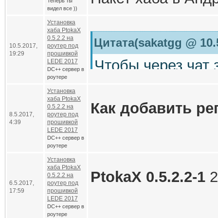
Теперь ты
видел все ))
src-git rtndev
https
Установка
ptokax (возможно 
хаба PtokaX
ARM7
это тип пр
0.5.2.2 на
Цитата(sakatgg @ 10.5
10.5.2017,
роутер под
src-git oldpackag
QUADRANT
.И ещ
19:29
прошивкой
Чтобы через чат 
LEDE 2017
DC++ сервер в
При помощи про
роутере
Те что в списке 
Код
CPU
Установка
хаба PtokaX
Как добавить ре
0.5.2.2 на
./scripts/fee
8.5.2017,
роутер под
4:39
прошивкой
LEDE 2017
Не нужно ничего 
./scripts/fee
DC++ сервер в
!reguser
<nick> <pr
Правим файл
Reg
роутере
обыкновенный лег
Установка
password, and afte
0
- master (Главы
хаба PtokaX
программа для D
PtokaX 0.5.2.2-1
2
0.5.2.2 на
!addreguser
<nick>
1
- operator
6.5.2017,
роутер под
17:59
прошивкой
feed/rtndev/ptoka
LEDE 2017
вот эти команды
2
- vip
DC++ сервер в
СКАЧАТЬ :
disable-iconv-fai
В моем случае ст
роутере