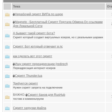
Тема
От
Нерабочий скрипт ВИПа по шаре
Magneto - Бесплатный Скрипт Портала Обмена Dc-ссылками
Для Локальной Сети
А бывают такой скрипт бота?
Скрипт который создает виртуалных юзеров, но с реальными шарами
Скрипт: Бот который отвечает в лс
как сделать вот этот скрипт
Ищу скрипт переадресации (redirect)
Переадресация интернет-юзеров
Скрипт Thunder.lua
Требуется скрипт
Нужен скрипт запрета на подключение
ВАЖНО:
Скрипт банов для RusHub
тестим и комменьтруем
Скрипт загрузки файла