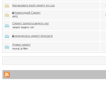
Как вызвать bash скрипт из Lua
Новогодний Скрипт
API2
Скрипт запрета видеть чат
запрет видеть чат
переделать скрипт kinozal.tv
Нужен скрипт
mysql, ip filter