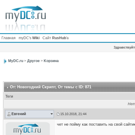
Главная
myDC's
Wiki
Сайт
RusHub
'а
Здравствуйте
MyDC.ru
>
Другое
>
Kорзина
От: Новогодний Скрипт
, От темы с ID: 871
Теги
Нет
Евгений
15.10.2018, 21:44
чет не пойму как поставить на свой сайти