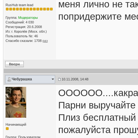
меня лично не та
RusHub team lead
попридержите мес
Группа:
Модераторы
Сообщений: 4 030
Регистрация: 20.6.2008
Из: г. Королёв (Моск. обл.)
Пользователь №: 46
Спасибо сказали:
1708
раз
Чебурашка
10.11.2008, 14:48
ОООООО....какраз
Парни выручайте
Плиз бесплатный
Начинающий
пожалуйста прош
Группа: Пользователи