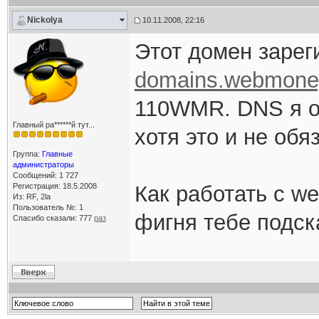
Nickolya
10.11.2008, 22:16
Этот домен зарег
domains.webmone
110WMR. DNS я о
Главный ра******й тут...
хотя это и не обя
Группа:
Главные
администраторы
Сообщений: 1 727
Регистрация: 18.5.2008
Как работать с we
Из: RF, 2la
Пользователь №: 1
фигня тебе подск
Спасибо сказали:
777
раз