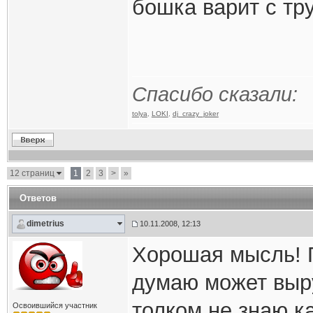
бошка варит с тру
Спасибо сказали:
tolya
,
LOKI
,
dj_crazy_joker
12 страниц
1
2
3
>
»
Ответов
dimetrius
10.11.2008, 12:13
Хорошая мысль! П
думаю может выр
толком не знаю ка
Освоившийся участник