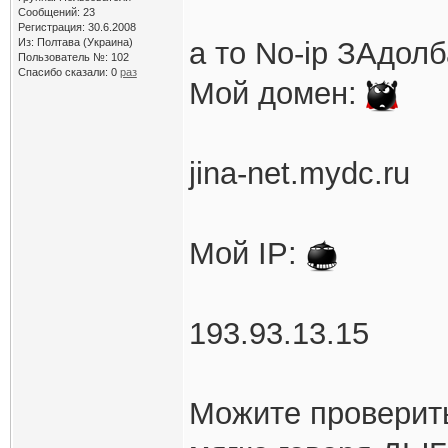
Сообщений: 23
Регистрация: 30.6.2008
Из: Полтава (Украина)
а то No-ip ЗАдолб
Пользователь №: 102
Спасибо сказали:
0
раз
Мой домен:
jina-net.mydc.ru
Мой IP:
193.93.13.15
Можите проверить