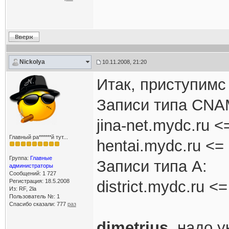
Nickolya
10.11.2008, 21:20
Итак, приступимс
Записи типа CNA
jina-net.mydc.ru <=
Главный ра******й тут...
hentai.mydc.ru <= 
Группа:
Главные
Записи типа A:
администраторы
Сообщений: 1 727
Регистрация: 18.5.2008
district.mydc.ru <
Из: RF, 2la
Пользователь №: 1
Спасибо сказали:
777
раз
dimetrius
, надо у