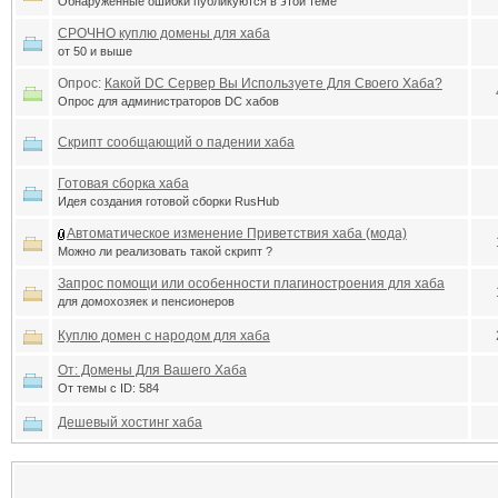
Обнаруженные ошибки публикуются в этой теме
СРОЧНО куплю домены для хаба
от 50 и выше
Опрос:
Какой DC Сервер Вы Используете Для Своего Хаба?
Опрос для администраторов DC хабов
Скрипт сообщающий о падении хаба
Готовая сборка хаба
Идея создания готовой сборки RusHub
Автоматическое изменение Приветствия хаба (мода)
Можно ли реализовать такой скрипт ?
Запрос помощи или особенности плагиностроения для хаба
для домохозяек и пенсионеров
Куплю домен с народом для хаба
От: Домены Для Вашего Хаба
От темы с ID: 584
Дешевый хостинг хаба