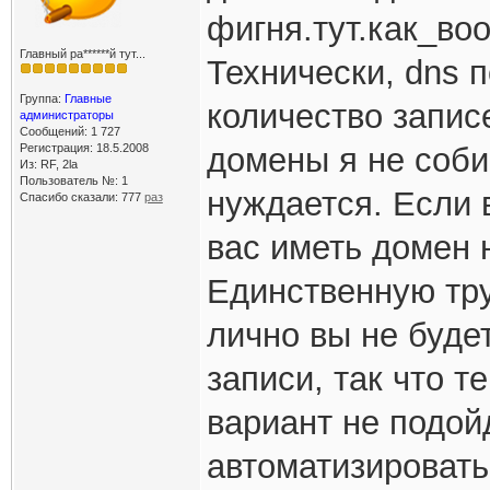
фигня.тут.как_во
Главный ра******й тут...
Технически, dns 
Группа:
Главные
количество запис
администраторы
Сообщений: 1 727
Регистрация: 18.5.2008
домены я не соби
Из: RF, 2la
Пользователь №: 1
нуждается. Если 
Спасибо сказали:
777
раз
вас иметь домен н
Единственную тру
лично вы не буде
записи, так что т
вариант не подой
автоматизировать