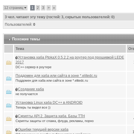
12 страниц
1
2
3
>
»
3
чел. читают эту тему (гостей: 3, скрытых пользователей: 0)
Пользователей:
0
Похожие темы
Тема
От
Установка хаба PtokaX 0.5.2.2 на роутер под прошивкой LEDE
2017
DC++ сервер в роутере
Поддомен для хаба или сайта в зоне *.elitedc.ru
Поддомен для хаба или сайта в зоне *.elitedc.ru
Создание хаба
не получается
Установка Linux хаба DC++ в ANDROID
Теперь ты видел все ))
Скрипты API 2. Защита хаба. Базы TTH
Скрипты защиты от спама, флуда, рекламы, порно
Ошибки текущей версии хаба