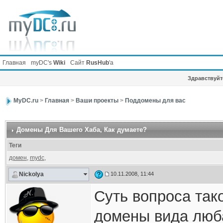
Главная
myDC's
Wiki
Сайт
RusHub
'а
Здравствуйте
MyDC.ru
>
Главная
>
Ваши проекты
>
Поддомены для вас
Домены Для Вашего Хаба
, Как думаете?
Теги
домен
,
mydc
,
Nickolya
10.11.2008, 11:44
Суть вопроса так
домены вида люб