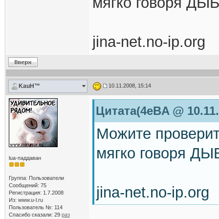
мягко говоря ДЫ
jina-net.no-ip.org
KauH™
10.11.2008, 15:14
Цитата(4eBA @ 10.11.
Можите проверить
мягко говоря Д
lua-паддаван
Группа: Пользователи
Сообщений: 75
jina-net.no-ip.org
Регистрация: 1.7.2008
Из: www.u-l.ru
Пользователь №: 114
Спасибо сказали:
29
раз