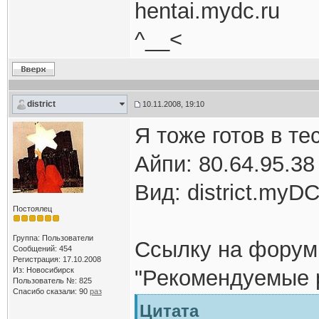
hentai.mydc.ru
^__<
district
10.11.2008, 19:10
Я тоже готов в те
Айпи: 80.64.95.38
Вид: district.myDС
Постоялец
Группа: Пользователи
Ссылку на форум
Сообщений: 454
Регистрация: 17.10.2008
Из: Новосибирск
"Рекомендуемые р
Пользователь №: 825
Спасибо сказали:
90
раз
Цитата