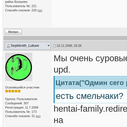
район Болшево
Пользователь №: 221
Спасибо сказали:
220
раз
Sephiroth_Lukaw
10.11.2008, 18:28
Мы очень суровые
upd.
Цитата("Одмин сего 
Освоившийся участник
есть смельчаки?
Группа: Пользователи
Сообщений: 307
hentai-family.redir
Регистрация: 11.7.2008
Пользователь №: 173
Спасибо сказали:
31
раз
на