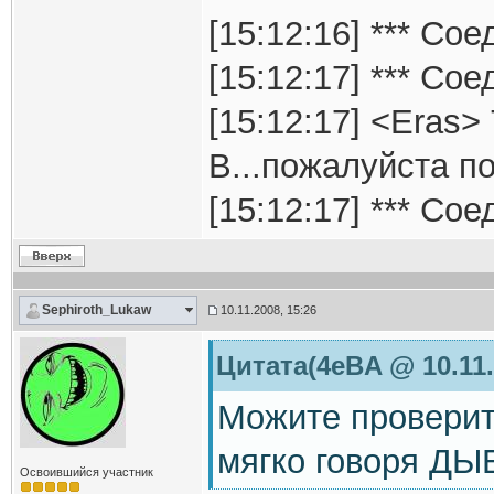
[15:12:16] *** Соед
[15:12:17] *** Со
[15:12:17] <Eras
B...пожалуйста п
[15:12:17] *** Со
Sephiroth_Lukaw
10.11.2008, 15:26
Цитата(4eBA @ 10.11.
Можите проверить
мягко говоря Д
Освоившийся участник