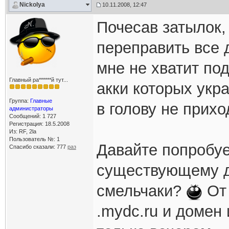
Nickolya
10.11.2008, 12:47
Почесав затылок,
переправить все 
мне не хватит по
Главный ра******й тут...
акки которых укра
Группа:
Главные
в голову не прих
администраторы
Сообщений: 1 727
Регистрация: 18.5.2008
Из: RF, 2la
Пользователь №: 1
Давайте попробуе
Спасибо сказали:
777
раз
существующему д
смельчаки?
От 
.mydc.ru и домен 