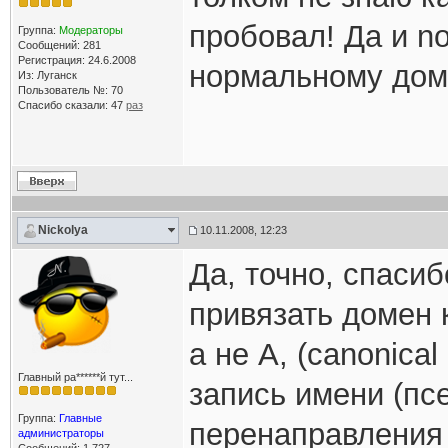
пробовал! Да и no
Группа:
Модераторы
Сообщений: 281
Регистрация: 24.6.2008
нормальному дом
Из: Луганск
Пользователь №: 70
Спасибо сказали:
47
раз
Nickolya
10.11.2008, 12:23
Да, точно, спасиб
привязать домен 
а не А, (canonica
Главный ра******й тут...
запись имени (пс
Группа:
Главные
перенаправления н
администраторы