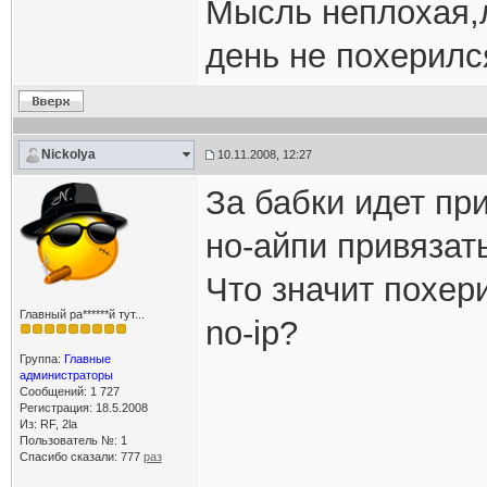
Мысль неплохая,
день не похерился
Nickolya
10.11.2008, 12:27
За бабки идет при
но-айпи привязать
Что значит похер
Главный ра******й тут...
no-ip?
Группа:
Главные
администраторы
Сообщений: 1 727
Регистрация: 18.5.2008
Из: RF, 2la
Пользователь №: 1
Спасибо сказали:
777
раз