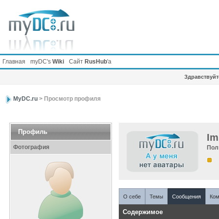
Главная
myDC's
Wiki
Сайт
RusHub
'а
Здравствуйте
MyDC.ru
> Просмотр профиля
Профиль
Im
Фотография
Пол
О себе
Темы
Сообщения
Ком
Содержимое