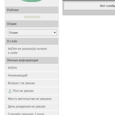
Нет сооб
Рейтинг
Опции
Опции
О себе
ImDim не указал(а) ничего
о себе.
Личная информация
ImDim
Начинающий
Возраст не указан
Пол не указан
Место жительства не указано
День рождения не указан
Спасибо сказали:
2
раза