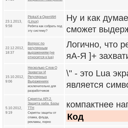
[ \f\n\r\t\
tData[str] 
Ну и как дума
предыдущее 
PtokaX в OpenWrt
23.1.2013,
(Linux)
Другими слова
9:58
Ребята как собрать под
сможет выдерж
tData[str] 
эту систему?
который кроме
По мне так хаб
метод __new
Логично, что р
Вопрос по
другие символ
22.12.2012,
регулярным
бесперспектив
нет ключа s
18:37
выражениям (не
яА-Я ]+ захват
относится к lua)
В данном случ
Несколько Слов О
Конечно, если 
\" - это Lua э
Захватах И
выражением за
15.10.2012,
Регулярных
будет пробел, 
9:06
Выражениях
является симв
Другой вариан
исключительно для
Нужно либо за
разработчиков
как, во-первых
от символа %,
это хранить да
например, так: 
Скрипты API 2.
компактнее нап
оптимизация, 
Защита хаба. Базы
экранирующим
таблице мета
5.10.2012,
TTH
яА-Я ]+)
9:19
Скрипты защиты от
наглядно и пон
Код
выражении).
спама, флуда,
Код
и после этого 
рекламы, порно