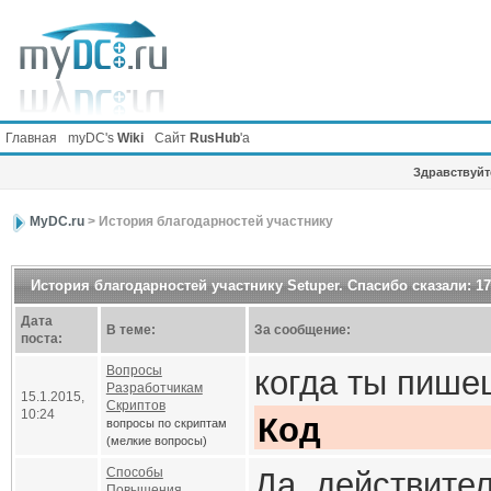
Главная
myDC's
Wiki
Сайт
RusHub
'а
Здравствуйте
MyDC.ru
> История благодарностей участнику
История благодарностей участнику Setuper. Спасибо сказали: 1
Дата
В теме:
За сообщение:
поста:
Вопросы
когда ты пише
Разработчикам
15.1.2015,
Скриптов
10:24
Код
вопросы по скриптам
(мелкие вопросы)
local functi
Способы
Да, действител
Повышения