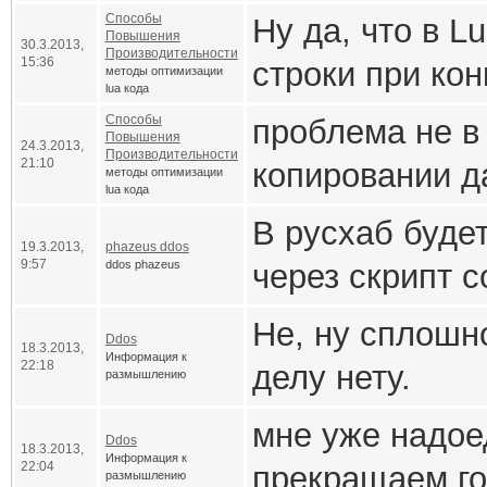
Тип userdata 
ссылке в та
setmetatabl
Способы
Ну да, что в L
Код
    print(k
позволяет хра
Повышения
30.3.2013,
Производительности
  __newinde
15:36
строки при кон
методы оптимизации
local f1 = 
устанавлива
переменных Lu
lua кода
print(tData
value)
копирование в
  print(f1)
    rawset(
Способы
проблема не в
является ссыл
str = "str1
Повышения
24.3.2013,
    print(k
Действительно
Производительности
end
непосредств
21:10
копировании д
памяти и не 
методы оптимизации
print(tData
lua кода
    rawset(
каждом создан
  end
операций в Lu
таблице tDa
В русхаб буде
  end
рассчитываетс
19.3.2013,
phazeus ddos
local funct
})
не смотрел ре
присваивания 
9:57
(строки все
ddos phazeus
через скрипт 
})
  print(f2)
UserSendCharD
Это мой ответ 
Не, ну сплошн
Другое дело ч
end
tData[str] 
написать так:
Ddos
http://www.lua.
18.3.2013,
Информация к
22:18
tData[str] 
делу нету.
строк можно бы
размышлению
tData[tbl[1
__newindex,
PPK не делае
f1() -- nil
мне уже надое
Код
Ddos
18.3.2013,
ключа str
Успокойтесь у
Информация к
f2() -- fun
22:04
прекращаем го
размышлению