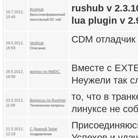
"[0-9].[1-9
Захватить сим
rushub v 2.3.1
local str =
полученных от
RusHub
10.7.2012,
Код
Кроссплатформенный
10:49
lua plugin v 2.
local tData
использовать 
консольный DC хаб
str:find"(\
делает замену
CDM отладчик 
Fixed:
setmetatabl
Обновлен
Что-то типа:
29.5.2012,
Verlihub
16:59
Описание
можно написат
Fixed:
  tTable = 
Обновле
Код
Вместе с EX
Код
Fixed:
хранения да
Устране
ReplaceAll(
29.5.2012,
вопрос по NMDC.
16:58
.
Неужели так с
баги, утечки, г
  __newinde
str:find'("
если такая ес
тем, что возв
Fixed:
value)
Рефакто
то, что в тран
23.5.2012,
Вопросы по RusHub
поддержка ста
    print(k
11:09
Технические вопросы
линуксе не соб
    getmeta
То есть, экран
исправлено).
Присоединяюс
= value
21.5.2012,
С Днюхой Тебя!
случае, когда 
12:19
поздравления
Успехов и удач