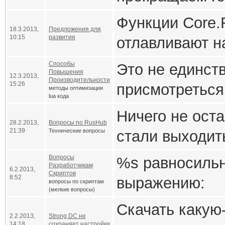
UserSendCha
tData[str] 
szLen);
Функции Core.Re
__newindex 
Закрыто.
18.3.2013,
Предложения для
if(sData[sz
10:15
развития
отлавливают н
таблице уже
  UserSendC
исключительно
Способы
Это не единст
Повышения
12.3.2013,
}
Runtime ошибк
Производительности
15:26
присмотреться
методы оптимизации
lua кода
очень много на
Вариант обхода
Ничего не ост
Возможно отло
28.2.2013,
Вопросы по RusHub
"макаронности"
значения nil:
21:39
Технические вопросы
стали выходит
функциями в с
По всей видим
Код
Вопросы
%s равносиль
реализован
"Работает - не 
Разработчикам
6.2.2013,
tData[str] 
Скриптов
8:52
выражению:
вопросы по скриптам
рефакторинг ко
(мелкие вопросы)
__newindex,
Код
Скачать какую
ключа str
2.2.2013,
Strong DC не
14:18
сохраняет настройки