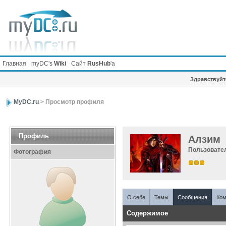
Главная
myDC's
Wiki
Сайт
RusHub
'а
Здравствуйте
MyDC.ru
> Просмотр профиля
Профиль
Aлзим
Пользовате
Фотография
О себе
Темы
Сообщения
Ком
Содержимое