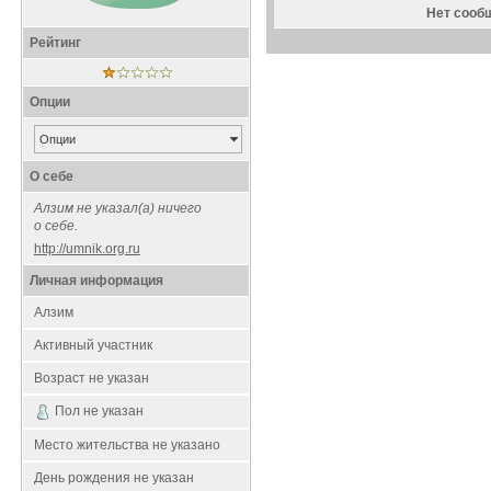
Нет сооб
Рейтинг
Опции
Опции
О себе
Aлзим не указал(а) ничего
о себе.
http://umnik.org.ru
Личная информация
Aлзим
Активный участник
Возраст не указан
Пол не указан
Место жительства не указано
День рождения не указан