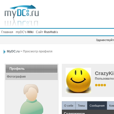
Главная
myDC's
Wiki
Сайт
RusHub
'а
Здравствуйте
MyDC.ru
> Просмотр профиля
Профиль
CrazyKi
Фотография
Пользовате
О себе
Темы
Сообщения
Ком
Содержимое