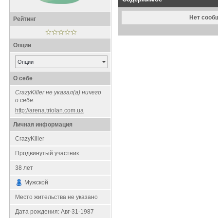
Нет сооб
Рейтинг
Опции
Опции
О себе
CrazyKiller не указал(а) ничего
о себе.
http://arena.triolan.com.ua
Личная информация
CrazyKiller
Продвинутый участник
38
лет
Мужской
Место жительства не указано
Дата рождения:
Авг-31-1987