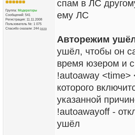
спам в ЛС другом
Группа:
Модераторы
ему ЛС
Сообщений: 541
Регистрация: 11.11.2008
Пользователь №: 1 075
Спасибо сказали:
244
раза
Авторежим ушёл
ушёл, чтобы он с
время юзером и с
!autoaway <time> 
которого включит
указанной причин
!autoawayoff - о
ушёл