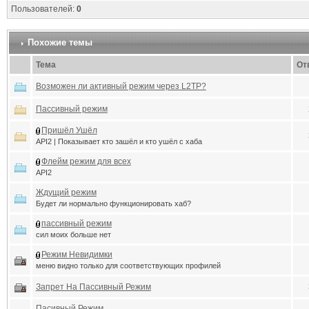
Пользователей:
0
Похожие темы
Тема
От
Возможен ли активный режим через L2TP?
Пассивный режим
Пришёл Ушёл
API2 | Показывает кто зашёл и кто ушёл с хаба
Флейм режим для всех
API2
Ждущий режим
Будет ли нормально функционировать хаб?
пассивный режим
сил моих больше нет
Режим Невидимки
меню видно только для соответствующих профилей
Запрет На Пассивный Режим
Пасивный Режим