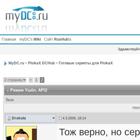
Главная
myDC's
Wiki
Сайт
RusHub
'а
Здравствуйте
MyDC.ru
>
PtokaX DCHub
>
Готовые скрипты для PtokaX
2 страниц
<
1
2
Режим Ушёл
, API2
Теги
Нет
Drakula
4.3.2009, 18:14
Тож верно, но се