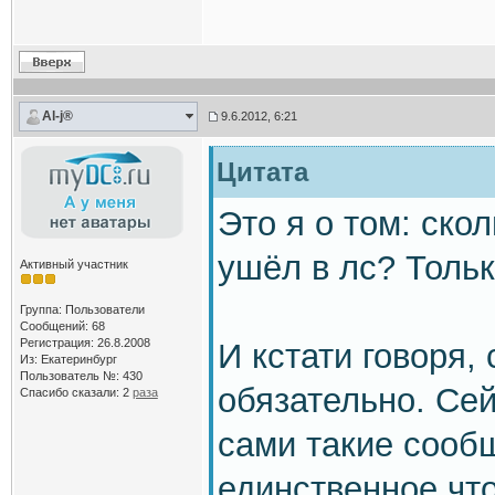
Al-j®
9.6.2012, 6:21
Цитата
Это я о том: ско
ушёл в лс? Тольк
Активный участник
Группа: Пользователи
Сообщений: 68
Регистрация: 26.8.2008
И кстати говоря,
Из: Екатеринбург
Пользователь №: 430
обязательно. Се
Спасибо сказали:
2
раза
сами такие сооб
единственное что