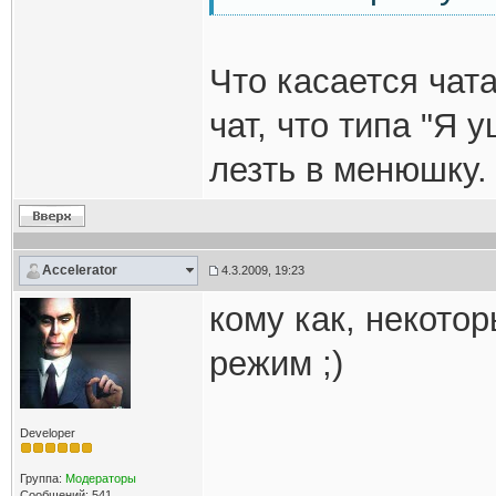
Что касается чата
чат, что типа "Я 
лезть в менюшку.
Accelerator
4.3.2009, 19:23
кому как, некото
режим ;)
Developer
Группа:
Модераторы
Сообщений: 541