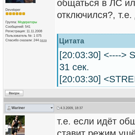
общаться в ЛС ил
Developer
отключился?, т.е
Группа:
Модераторы
Сообщений: 541
Регистрация: 11.11.2008
Пользователь №: 1 075
Цитата
Спасибо сказали:
244
раза
[20:03:30] <----
31 сек.
[20:03:30] <STR
Wariner
4.3.2009, 18:37
т.е. если идёт об
ставит режим ушё