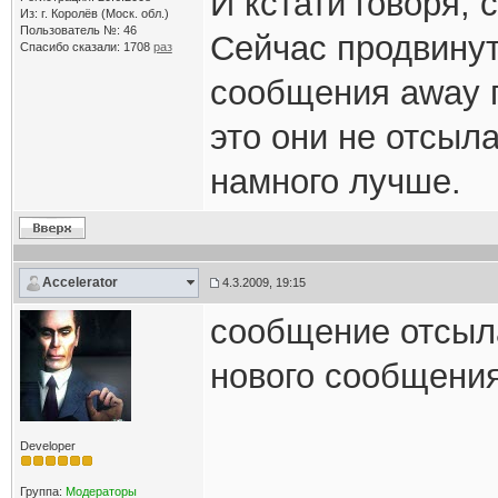
И кстати говоря, 
Из: г. Королёв (Моск. обл.)
Пользователь №: 46
Сейчас продвинут
Спасибо сказали:
1708
раз
сообщения away п
это они не отсыла
намного лучше.
Accelerator
4.3.2009, 19:15
сообщение отсыл
нового сообщени
Developer
Группа:
Модераторы