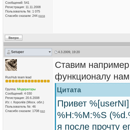
Сообщений: 541
Регистрация: 11.11.2008
Пользователь №: 1 075
Спасибо сказали:
244
раза
Setuper
4.3.2009, 19:20
Ставим например 
функционалу нам
RusHub team lead
Цитата
Группа:
Модераторы
Сообщений: 4 030
Регистрация: 20.6.2008
Привет %[userNI]
Из: г. Королёв (Моск. обл.)
Пользователь №: 46
Спасибо сказали:
1708
раз
%H:%M:%S (%d.%
я после прочту ег