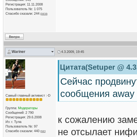
Регистрация: 11.11.2008
Пользователь №: 1 075
Спасибо сказали:
244
раза
Wariner
4.3.2009, 19:45
Цитата(Setuper @ 4.3
Сейчас продвину
сообщения away
Самый главный активист :-D
Группа:
Модераторы
Сообщений: 2 790
к сожалению заме
Регистрация: 29.6.2008
Из: г. Тула
Пользователь №: 97
не отсылает нифиг
Спасибо сказали:
440
раз