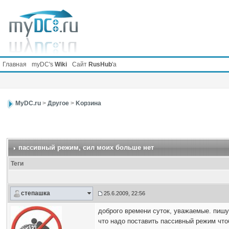
Главная
myDC's
Wiki
Сайт
RusHub
'а
MyDC.ru
>
Другое
>
Kорзина
пассивный режим
, сил моих больше нет
Теги
степашка
25.6.2009, 22:56
доброго времени суток, уважаемые. пишу
что надо поставить пассивный режим что