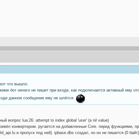
 вот что вышло:
име бот ничего не пишет при входе, как подключается активный ему отсы
входе данное сообщение ему не шлётся.
 вопрос lua:26: attempt to index global 'user' (a nil value)
перевёл конвертером. ругается на добавленные Core. перед функциями, 
d_api.lu и пропуск под ней). ipbase.dbs создал, но он не пишется (0 байт