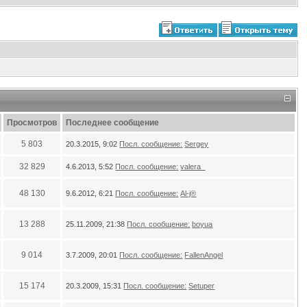
Просмотров
Последнее сообщение
5 803
20.3.2015, 9:02
Посл. сообщение:
Sergey
32 829
4.6.2013, 5:52
Посл. сообщение:
valera_
48 130
9.6.2012, 6:21
Посл. сообщение:
Al-j®
13 288
25.11.2009, 21:38
Посл. сообщение:
boyua
9 014
3.7.2009, 20:01
Посл. сообщение:
FallenAngel
15 174
20.3.2009, 15:31
Посл. сообщение:
Setuper