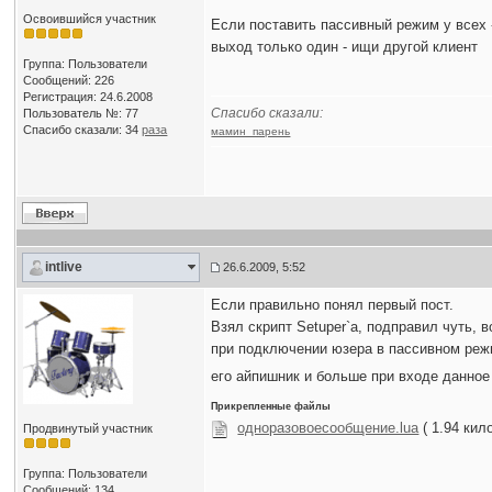
Освоившийся участник
Если поставить пассивный режим у всех -
выход только один - ищи другой клиент
Группа: Пользователи
Сообщений: 226
Регистрация: 24.6.2008
Спасибо сказали:
Пользователь №: 77
Спасибо сказали:
34
раза
мамин_парень
intlive
26.6.2009, 5:52
Если правильно понял первый пост.
Взял скрипт Setuper`а, подправил чуть, 
при подключении юзера в пассивном режим
его айпишник и больше при входе данно
Прикрепленные файлы
одноразовоесообщение.lua
( 1.94 кил
Продвинутый участник
Группа: Пользователи
Сообщений: 134