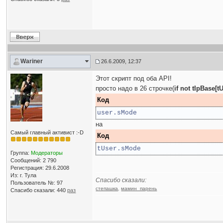
Wariner
26.6.2009, 12:37
Этот скрипт под оба API!
просто надо в 26 строчке(
if not tIpBase[
Код
user.sMode
на
Самый главный активист :-D
Код
tUser.sMode
Группа:
Модераторы
Сообщений: 2 790
Регистрация: 29.6.2008
Из: г. Тула
Спасибо сказали:
Пользователь №: 97
степашка
,
мамин_парень
Спасибо сказали:
440
раз