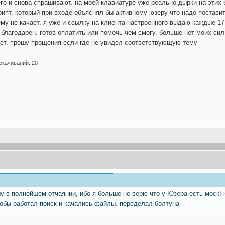
его и снова спрашивают. на моей клавиатуре уже реально дырки на этих
рипт, который при входе объяснял бы активному юзеру что надо постави
 не качает. я уже и ссылку на клиента настроенного выдаю каждые 17 м
 благодарен. готов оплатить или помочь чем смогу. больше нет моих сил
нет. прошу прощения если где не увидел соответствующую тему
скачиваний: 20
у в полнейшем отчаянии, ибо я больше не верю что у Юзера есть моск! 
тобы работал поиск и качались файлы. переделал болтуна