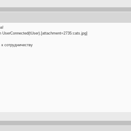
а!
UserConnected(tUser).[attachment=2735:cats.jpg]
в к сотрудничеству