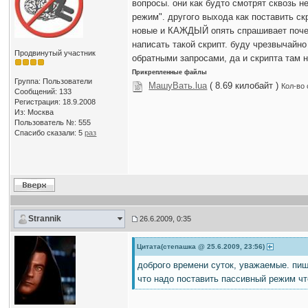
вопросы. они как будто смотрят сквозь н
режим". другого выхода как поставить ск
новые и КАЖДЫЙ опять спрашивает почему
написать такой скрипт. буду чрезвычайно
Продвинутый участник
обратными запросами, да и скрипта там 
Прикрепленные файлы
Группа: Пользователи
МашуВать.lua
( 8.69 килобайт )
Кол-во 
Сообщений: 133
Регистрация: 18.9.2008
Из: Москва
Пользователь №: 555
Спасибо сказали:
5
раз
Strannik
26.6.2009, 0:35
Цитата(степашка @ 25.6.2009, 23:56)
доброго времени суток, уважаемые. пиш
что надо поставить пассивный режим ч