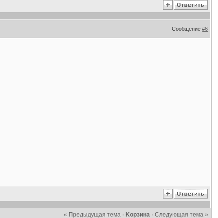
Сообщение
#6
« Предыдущая тема
·
Kорзина
·
Следующая тема »