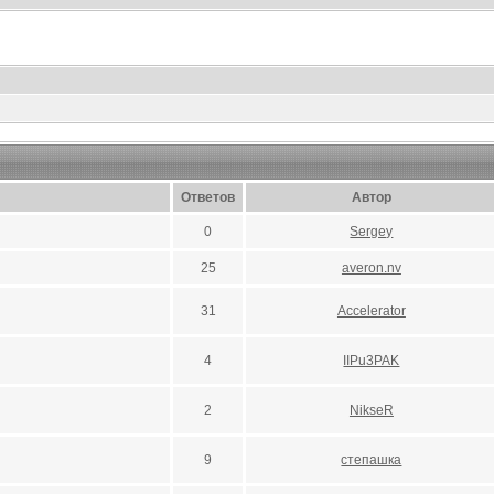
Ответов
Автор
0
Sergey
25
averon.nv
31
Accelerator
4
IIPu3PAK
2
NikseR
9
степашка