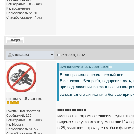
Регистрация: 18.6.2008
Из: подземелье
Пользователь №: 41
Спасибо сказали:
7
раз
степашка
26.6.2009, 10:12
Цитата(intlive @ 26.6.2009, 6:52)
Если правильно понял первый пост.
Взял скрипт Setuper`а, подправил чуть,
при подключении юзера в пассивном реж
заносится его айпишник и больше при 
Продвинутый участник
============
Группа: Пользователи
Сообщений: 133
именно так! огромное спасибо! единственный
Регистрация: 18.9.2008
видимо я не указал что у меня апи1 \\\ 
Из: Москва
в 28, учитывая строчку с путём к файлу ol
Пользователь №: 555
Спасибо сказали:
5
раз