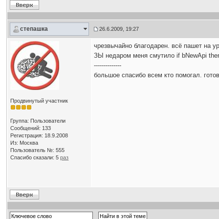
степашка
26.6.2009, 19:27
чрезвычайно благодарен. всё пашет на ур
ЗЫ недаром меня смутило if bNewApi then 
--------------
большое спасибо всем кто помогал. гото
Продвинутый участник
Группа: Пользователи
Сообщений: 133
Регистрация: 18.9.2008
Из: Москва
Пользователь №: 555
Спасибо сказали:
5
раз