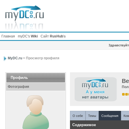
Главная
myDC's
Wiki
Сайт
RusHub
'а
Здравствуйте
MyDC.ru
> Просмотр профиля
Профиль
Be
Фотография
Пол
О себе
Темы
Сообщения
Ком
Содержимое