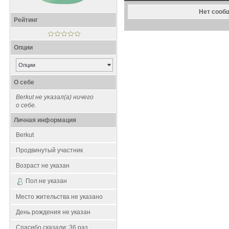
Нет сооб
Рейтинг
Опции
Опции
О себе
Berkut не указал(а) ничего
о себе.
Личная информация
Berkut
Продвинутый участник
Возраст не указан
Пол не указан
Место жительства не указано
День рождения не указан
Спасибо сказали:
36
раз