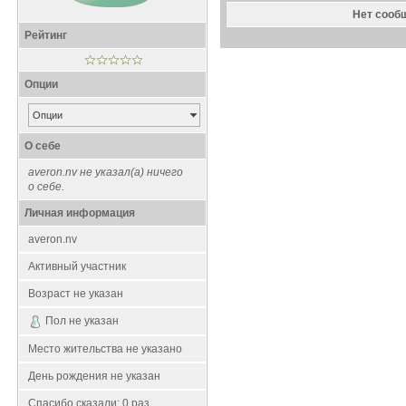
Нет сооб
Рейтинг
Опции
Опции
О себе
averon.nv не указал(а) ничего
о себе.
Личная информация
averon.nv
Активный участник
Возраст не указан
Пол не указан
Место жительства не указано
День рождения не указан
Спасибо сказали:
0
раз