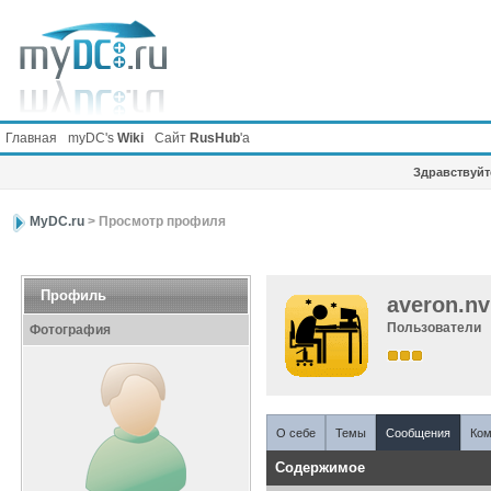
Главная
myDC's
Wiki
Сайт
RusHub
'а
Здравствуйте
MyDC.ru
> Просмотр профиля
Профиль
averon.nv
Пользователи
Фотография
О себе
Темы
Сообщения
Ком
Содержимое