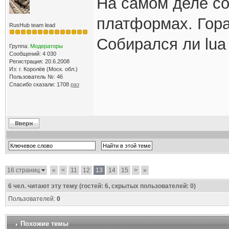
На самом деле со
платформах. Гора
RusHub team lead
Собирался ли lua
Группа:
Модераторы
Сообщений: 4 030
Регистрация: 20.6.2008
Из: г. Королёв (Моск. обл.)
Пользователь №: 46
Спасибо сказали:
1708
раз
16 страниц
«
<
11
12
13
14
15
>
»
6
чел. читают эту тему (гостей: 6, скрытых пользователей: 0)
Пользователей:
0
Похожие темы