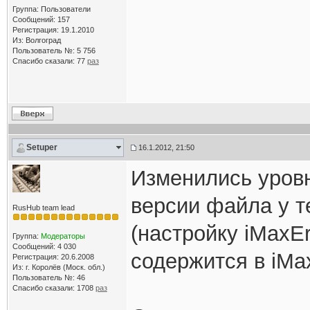
Группа: Пользователи
Сообщений: 157
Регистрация: 19.1.2010
Из: Волгоград
Пользователь №: 5 756
Спасибо сказали:
77
раз
Setuper
16.1.2012, 21:50
Изменились уровн
версии файла у те
RusHub team lead
(настройку iMaxEr
Группа:
Модераторы
Сообщений: 4 030
содержится в iMax
Регистрация: 20.6.2008
Из: г. Королёв (Моск. обл.)
Пользователь №: 46
Спасибо сказали:
1708
раз