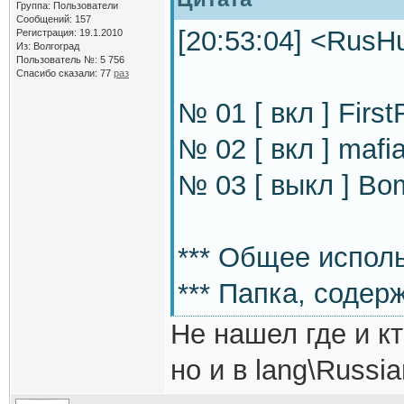
Группа: Пользователи
Сообщений: 157
[20:53:04] <RusH
Регистрация: 19.1.2010
Из: Волгоград
Пользователь №: 5 756
Спасибо сказали:
77
раз
№ 01 [ вкл ] Firs
№ 02 [ вкл ] mafi
№ 03 [ выкл ] Bo
*** Общее испол
*** Папка, содер
Не нашел где и кт
но и в lang\Russia