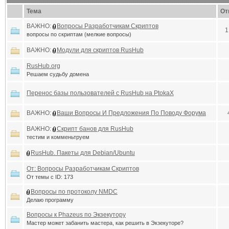
Тема
От
ВАЖНО:
Вопросы Разработчикам Скриптов
1
вопросы по скриптам (мелкие вопросы)
ВАЖНО:
Модули для скриптов RusHub
RusHub.org
Решаем судьбу домена
Перенос базы пользователей с RusHub на PtokaX
ВАЖНО:
Ваши Вопросы И Предложения По Поводу Форума
ВАЖНО:
Скрипт банов для RusHub
тестим и комменьтруем
RusHub. Пакеты для Debian/Ubuntu
От: Вопросы Разработчикам Скриптов
От темы с ID: 173
Вопросы по протоколу NMDC
Делаю программу
Вопросы к Phazeus по Экзекутору
Мастер может забанить мастера, как решить в Экзекуторе?