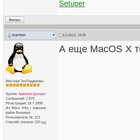
Setuper
mariner
3.2.2012, 15:05
А еще MacOS X т
Местная ТехПоддержка
Группа:
Администраторы
Сообщений: 1 875
Регистрация: 18.7.2008
Из: Моск. Обл, г. королев,
район Болшево
Пользователь №: 221
Спасибо сказали:
220
раз