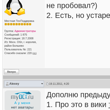
не пробовал?)
2. Есть, но устар
Местная ТехПоддержка
Группа:
Администраторы
Сообщений: 1 875
Регистрация: 18.7.2008
Из: Моск. Обл, г. королев,
район Болшево
Пользователь №: 221
Спасибо сказали:
220
раз
Alexey
19.11.2011, 4:20
Дополню предыду
1. Про это в вики