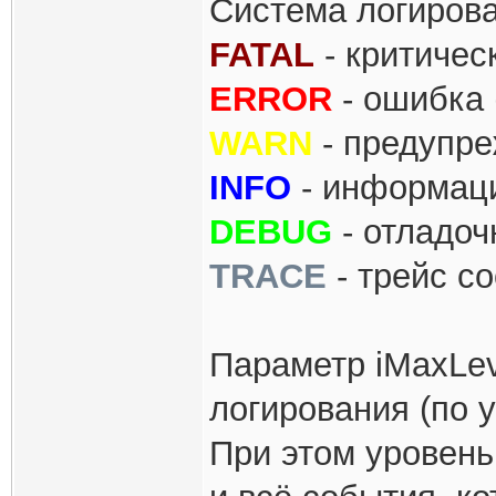
Система логирова
FATAL
- критичес
ERROR
- ошибка 
WARN
- предупре
INFO
- информаци
DEBUG
- отладоч
TRACE
- трейс с
Параметр iMaxLev
логирования (по 
При этом уровень