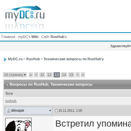
Главная
myDC's
Wiki
Сайт
RusHub
'а
Здравствуйте
MyDC.ru
>
RusHub
>
Технические вопросы по RusHub'у
16 страниц
«
<
11
12
13
14
15
>
»
Вопросы по RusHub
, Технические вопросы
Теги
rushub
,
dimajak
15.11.2011, 1:05
Встретил упомина