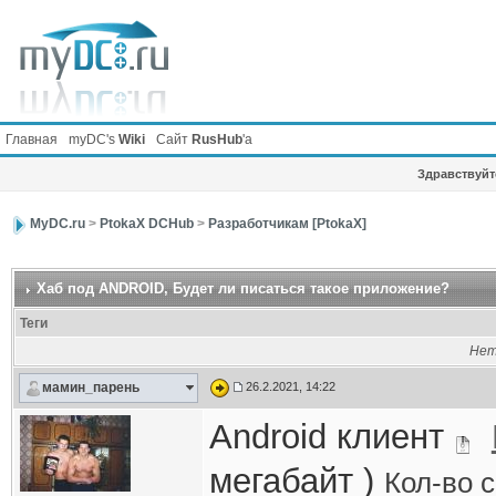
Главная
myDC's
Wiki
Сайт
RusHub
'а
Здравствуйте
MyDC.ru
>
PtokaX DCHub
>
Разработчикам [PtokaX]
Хаб под ANDROID
, Будет ли писаться такое приложение?
Теги
Нет
мамин_парень
26.2.2021, 14:22
Android клиент
мегабайт )
Кол-во 