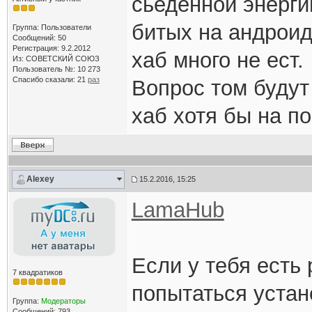
сьеденной энерги
битых на андроид
Группа: Пользователи
Сообщений: 50
Регистрация: 9.2.2012
хаб много не ест.
Из: СОВЕТСКИЙ СОЮЗ
Пользователь №: 10 273
Спасибо сказали:
21
раз
Вопрос том будут
хаб хотя бы на п
Alexey
15.2.2016, 15:25
LamaHub
Если у тебя есть
7 квадратиков
попытаться устан
Группа:
Модераторы
Сообщений: 793