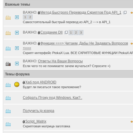
Важные темы
ВАЖНО:
Метод Быстрого Перевода Скриптов Под API_1
1
2
Самостоятельный быстрый перевод из API_2 ---> в API_1
ВАЖНО:
Создание Dll
1
2
3
ВАЖНО:
Функции ===> Читаем, Дабы Не Задавать Вопросов
<===
Скрипт-интерфейс PtokaX Lua. ВСЕ СКРИПТОВЫЕ ФУНКЦИИ PtokaX AP
ВАЖНО:
Ответы На Ваши Вопросы
Если чего-то не понимаете зачем мучаться? Спросите =)
Темы форума
Хаб под ANDROID
Будет ли писаться такое приложение?
Собрать Птоку под Windows. Как?..
Получить ip юзера
Script_Matrix
Скриптовая матрица-заготовка