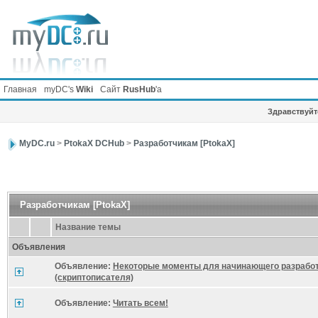
Главная
myDC's
Wiki
Сайт
RusHub
'а
Здравствуйте
MyDC.ru
>
PtokaX DCHub
>
Разработчикам [PtokaX]
Разработчикам [PtokaX]
Название темы
Объявления
Объявление:
Некоторые моменты для начинающего разрабо
(скриптописателя)
Объявление:
Читать всем!