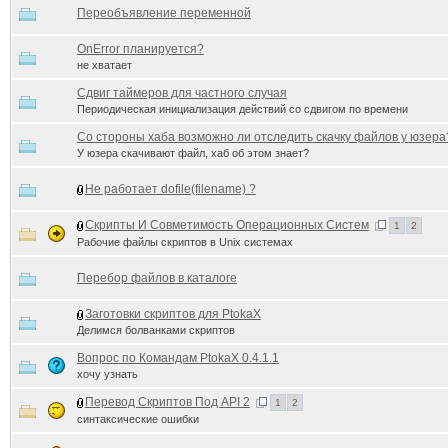
Переобъявление переменной
OnError планируется?
не хватает
Сдвиг таймеров для частного случая
Периодическая инициализация действий со сдвигом по времени
Со стороны хаба возможно ли отследить скачку файлов у юзера
У юзера скачивают файл, хаб об этом знает?
Не работает dofile(filename) ?
Скрипты И Совметимость Операционных Систем
1
2
Рабочие файлы скриптов в Unix системах
Перебор файлов в каталоге
Заготовки скриптов для PtokaX
Делимся болванками скриптов
Вопрос по Командам PtokaX 0.4.1.1
хочу узнать
Перевод Скриптов Под API 2
1
2
синтаксические ошибки