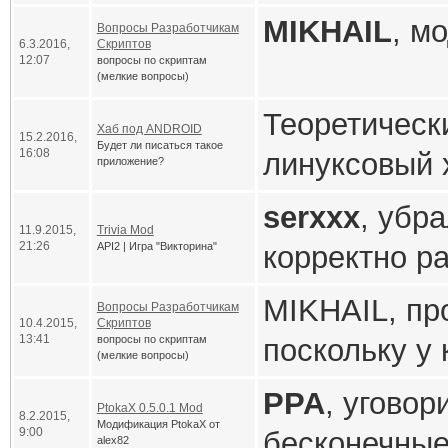
Если новую в
относительн
MIKHAIL
, м
Вопросы Разработчикам
нибудь знач
старой теме
.
6.3.2016,
Скриптов
12:07
вопросы по скриптам
Оригинальн
(мелкие вопросы)
Теоретическ
Список изме
Хаб под ANDROID
15.2.2016,
Будет ли писаться такое
[attachment=7
16:08
линуксовый 
приложение?
mod 2
всего придет
serxxx
, убр
mod
11.9.2015,
Trivia Mod
21:26
API2 | Игра "Викторина"
корректно ра
Мне доводил
http://file
MIKHAIL, про
Вопросы Разработчикам
простые прог
10.4.2015,
Скриптов
13:41
вопросы по скриптам
поскольку у
возьмусь.
[attachment=
(мелкие вопросы)
Когда на фо
некоторые п
PPA
, уговор
[attachment=
PtokaX 0.5.0.1 Mod
8.2.2015,
данными меж
Модификация PtokaX от
9:00
бесконечные
[attachment=
alex82