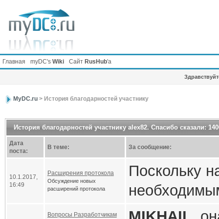
Главная
myDC's
Wiki
Сайт
RusHub
'а
Здравствуйте
MyDC.ru
> История благодарностей участнику
История благодарностей участнику alex82. Спасибо сказали: 140
Дата
В теме:
За сообщение:
поста:
Поскольку н
Расширения протокола
10.1.2017,
Обсуждение новых
16:49
необходимым
расширений протокола
разработчик
MIKHAIL
, о
Вопросы Разработчикам