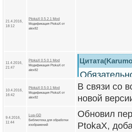
LuaSocke
Цитата(Karumo 
PtokaX 0.5.2.1 Mod
UPDATE:
По
21.4.2016,
Модификация PtokaX от
18:12
alex82
собрался но
Описание:
Ругался на ч
в чат. Описа
Версия:
0.5.
ссылка.
Цитата(Karumo 
PtokaX 0.5.0.1 Mod
Модификац
11.4.2016,
Модификация PtokaX от
21:47
alex82
Обязательн
Операционн
Данный скри
В связи со 
сказывается
PtokaX 0.5.0.1 Mod
10.4.2016,
сообщения ю
Модификация PtokaX от
16:42
новой версии
Да, в проти
alex82
Для новой в
(ReportType 
PtokaX 0.5.
права, как и
изменения, 
Обновил пер
Lua-GD
модифицирую
9.4.2016,
Библиотека для обработки
версию. Со 
11:44
PtokaX, доб
изображений
этот скрипт 