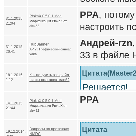
функций.
размеров мас
PPA
, потом
PtokaX 0.5.0.1 Mod
31.1.2015,
якобы ускоря
[attachment=
Модификация PtokaX от
21:04
настроить п
alex82
рудимент, ос
[attachment
Андрей-rzn
придурковато
HubBanner
31.1.2015,
для многих 
API2 | Графический баннер
20:41
33 в файле 
хаба
могла косячи
настройки.
Код
Цитата(Master2
18.1.2015,
Как получить все файл-
print(xpo
1:12
листы пользователей?
Решается!
Reanimator
,
PPA
Просто в фо
PtokaX имеет
PtokaX 0.5.0.1 Mod
14.1.2015,
Модификация PtokaX от
21:44
отладочных 
А если слот 
alex82
В файле DcC
mod скрипт 
Цитата
Цитата
Вопросы по протоколу
19.12.2014,
за обработк
NMDC