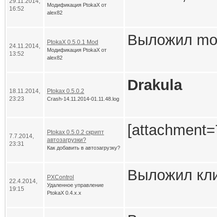
29.11.2014,
P.S. В Ptok
User::STA
Модификация PtokaX от
исправить. И
16:52
alex82
Вывод: при
Вместо этог
        i
Вам нужно у
смотреть на 
Выложил mod
Библиотека 
PtokaX 0.5.0.1 Mod
from %s (
Я думаю, вс
24.11.2014,
иногда еще 
Модификация PtokaX от
13:52
в отличие от
alex82
туда добавл
>sIP);
никто не буд
программист
Говновебмас
Drakula
        i
тому, что им
поступали т
18.11.2014,
Ptokax 0.5.0.2
редиректы н
23:23
Crash-14.11.2014-01.11.48.log
"clsDcCom
адресам, вст
Судя по все
         
[attachment=7
Цитата
увы, не умее
Ptokax 0.5.0.2 скрипт
7.7.2014,
не поддержи
автозагрузки?
        }
23:31
По вашей ин
Как добавить в автозагрузку?
проблемы:
гуглить.
Выложил кли
PXControl
        U
22.4.2014,
Удаленное управление
19:15
А может мне 
PtokaX 0.4.x.x
1) попросит
        r
Высказал сво
* Контекстн