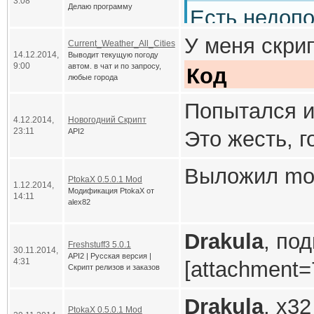
3:08
пользуйся б
Делаю программу
Есть недоп
Раскрываю
помню, но к
У меня скрип
Тут имеестя
Current_Weather_All_Cities
14.12.2014,
Выводит текущую погоду
динамически
Если я пони
9:00
автом. в чат и по запросу,
Код
счету
насра
любые города
хитрожопым с
Человек, на
выкладывали,
    http 
Попытался и
клиентов ест
4.12.2014,
Новогодний Скрипт
программы, р
представлени
23:11
API2
Это жесть, г
одном клиен
динамическо
какие-то св
270 строка:
Выложил mod
PtokaX 0.5.0.1 Mod
операционно
Цитата
1.12.2014,
Код
Модификация PtokaX от
14:11
alex82
А если все-т
поскольку ви
Если бы мне
    local 
то здесь:
Drakula
, по
решал с удо
Freshstuff3 5.0.1
http.requ
30.11.2014,
API2 | Русская версия |
Код
4:31
[attachment=
Я предложил
Скрипт релизов и заказов
понятно кому
    if(pO
некоторые пр
Drakula
, x3
За такое реш
PtokaX 0.5.0.1 Mod