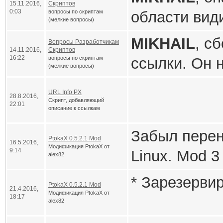
15.11.2016,
Скриптов
ответ констр
0:03
вопросы по скриптам
области вид
(мелкие вопросы)
переменной 
MIKHAIL
, с
Вопросы Разработчикам
Для затравки
14.11.2016,
Скриптов
пределами о
16:22
вопросы по скриптам
ссылки. Он 
(мелкие вопросы)
Получив от к
URL Info PX
28.8.2016,
Все глобаль
Скрипт, добавляющий
22:01
что клиент 
описание к ссылкам
переменная н
связанные с
Версия:
1.0
Забыл перен
PtokaX 0.5.2.1 Mod
16.5.2016,
Модификация PtokaX от
Автор:
alex
9:14
Linux. Mod 
alex82
Системные 
файла в core
* Зарезервир
PtokaX 0.5.2.1 Mod
21.4.2016,
[attachment=7
Модификация PtokaX от
PtokaX 0.
18:17
alex82
Lua 5.1