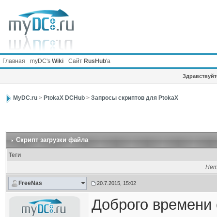
Главная
myDC's
Wiki
Сайт
RusHub
'а
Здравствуйте
MyDC.ru
>
PtokaX DCHub
>
Запросы скриптов для PtokaX
Скрипт загрузки файла
Теги
Нет
FreeNas
20.7.2015, 15:02
Доброго времени 