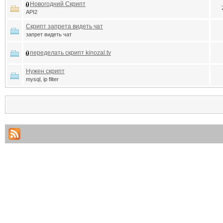
Новогодний Скрипт
API2
Скрипт запрета видеть чат
запрет видеть чат
переделать скрипт kinozal.tv
Нужен скрипт
mysql, ip filter