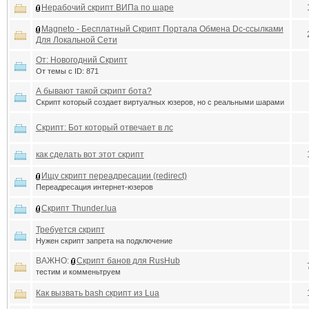
Нерабочий скрипт ВИПа по шаре
Magneto - Бесплатный Скрипт Портала Обмена Dc-ссылками
Для Локальной Сети
От: Новогодний Скрипт
От темы с ID: 871
А бывают такой скрипт бота?
Скрипт который создает виртуалных юзеров, но с реальными шарами
Скрипт: Бот который отвечает в лс
как сделать вот этот скрипт
Ищу скрипт переадресации (redirect)
Переадресация интернет-юзеров
Скрипт Thunder.lua
Требуется скрипт
Нужен скрипт запрета на подключение
ВАЖНО:
Скрипт банов для RusHub
тестим и комменьтруем
Как вызвать bash скрипт из Lua