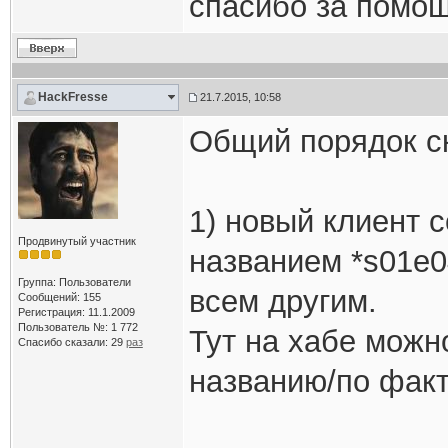
спасибо за помощ
HackFresse
21.7.2015, 10:58
Общий порядок с
1) новый клиент 
Продвинутый участник
названием *s01e0
Группа: Пользователи
всем другим.
Сообщений: 155
Регистрация: 11.1.2009
Пользователь №: 1 772
Тут на хабе можн
Спасибо сказали:
29
раз
названию/по факт