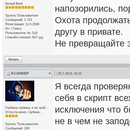
Белый Волк
напозорились, пор
Группа: Пользователи
Охота продолжать
Сообщений: 1 723
Регистрация: 11.9.2008
Из: г.Томск
другу в привате.
Пользователь №: 516
Спасибо сказали:
657
раз
Не превращайте э
KCAHDEP
25.7.2013, 20:15
Я всегда проверя
себя в скрипт вс
исключения что б
Глубина-глубина, я не твой…
Отпусти меня, глубина…
не в чем не запо
Группа: Пользователи
Сообщений: 199