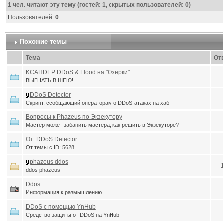
1
чел. читают эту тему (гостей: 1, скрытых пользователей: 0)
Пользователей:
0
Похожие темы
Тема
От
KCAHDEP DDoS & Flood на "Озерки"
ВЫГНАТЬ В ШЕЮ!
DDoS Detector
Скрипт, ссобщающий операторам о DDoS-атаках на хаб
Вопросы к Phazeus по Экзекутору
Мастер может забанить мастера, как решить в Экзекуторе?
От: DDoS Detector
От темы с ID: 5628
phazeus ddos
ddos phazeus
Ddos
Информация к размышлению
DDoS с помощью YnHub
Средство защиты от DDoS на YnHub