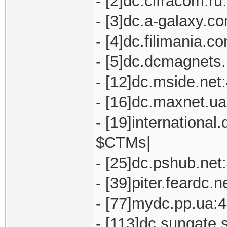
- [2]dc.cifracom.r
- [3]dc.a-galaxy.c
- [4]dc.filimania.
- [5]dc.dcmagnets.
- [12]dc.mside.net
- [16]dc.maxnet.ua
- [19]international
$CTMs|
- [25]dc.pshub.net
- [39]piter.feardc.
- [77]mydc.pp.ua:
- [113]dc.sungate.