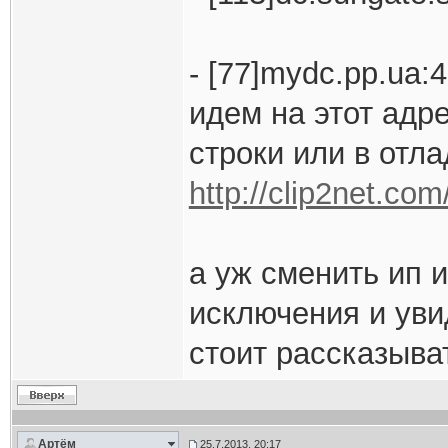
- [77]mydc.pp.ua:
идем на этот адр
строки или в отл
http://clip2net.co
а уж сменить ип и
исключения и уви
стоит рассказыва
Артём
25.7.2013, 20:17