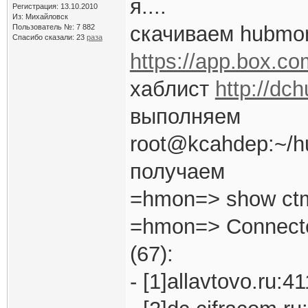
я....
Регистрация: 13.10.2010
Из: Михайловск
скачиваем hubmon
Пользователь №: 7 882
Спасибо сказали:
23
раза
https://app.box.c
хаблист
http://dch
выполняем
root@kcahdep:~/hu
получаем
=hmon=> show ct
=hmon=> Connecte
(67):
- [1]allavtovo.ru: