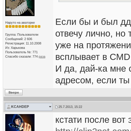
Если бы и был ддо
Наруто на аваторке
отвечу лично, но 
Группа: Пользователи
Сообщений: 2 606
уже на протяжение
Регистрация: 11.10.2008
Из: Харькова
Пользователь №: 771
всплывает в CMD 
Спасибо сказали:
774
раза
И да, дай-ка мне
адресом, если ты
KCAHDEP
25.7.2013, 15:22
кстати после вот 