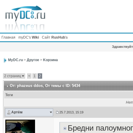
Главная
myDC's
Wiki
Сайт
RusHub
'а
Здравствуйте
MyDC.ru
>
Другое
>
Kорзина
2 страниц
<
1
2
От: phazeus ddos
, От темы с ID: 5434
Теги
Нет
Артём
25.7.2013, 15:19
Бредни палоумног