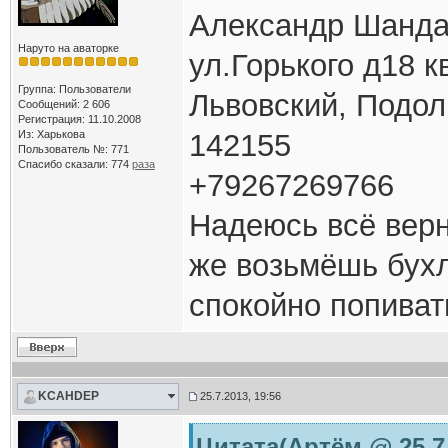
Александр Шанд
Наруто на аваторке
ул.Горького д18 к
Группа: Пользователи
Львовский, Подол
Сообщений: 2 606
Регистрация: 11.10.2008
Из: Харькова
142155
Пользователь №: 771
Спасибо сказали:
774
раза
+79267269766
Надеюсь всё верн
же возьмёшь бухл
спокойно попиват
KCAHDEP
25.7.2013, 19:56
Цитата(Артём @ 25.7.