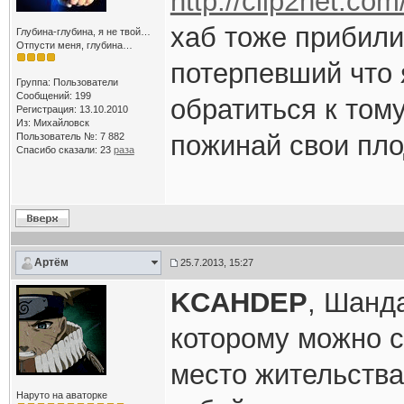
http://clip2net.c
хаб тоже прибили,
Глубина-глубина, я не твой…
Отпусти меня, глубина…
потерпевший что 
Группа: Пользователи
Сообщений: 199
обратиться к тому
Регистрация: 13.10.2010
Из: Михайловск
пожинай свои пло
Пользователь №: 7 882
Спасибо сказали:
23
раза
Артём
25.7.2013, 15:27
KCAHDEP
, Шанд
которому можно с
место жительства
Наруто на аваторке