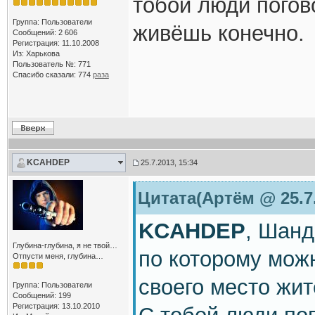
тобой люди погов
Группа: Пользователи
живёшь конечно.
Сообщений: 2 606
Регистрация: 11.10.2008
Из: Харькова
Пользователь №: 771
Спасибо сказали:
774
раза
KCAHDEP
25.7.2013, 15:34
Цитата(Артём @ 25.7.
KCAHDEP
, Шанд
Глубина-глубина, я не твой…
по которому можн
Отпусти меня, глубина…
своего место жи
Группа: Пользователи
Сообщений: 199
Регистрация: 13.10.2010