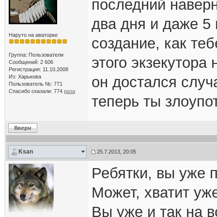
последний наверн
два дня и даже 5
Наруто на аваторке
создание, как теб
Группа: Пользователи
этого экзекутора 
Сообщений: 2 606
Регистрация: 11.10.2008
Из: Харькова
он достался случ
Пользователь №: 771
Спасибо сказали:
774
раза
теперь ты злоупо
Ksan
25.7.2013, 20:05
Ребятки, вы уже п
Может, хватит уж
Вы уже и так на 