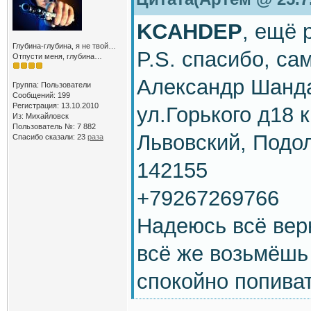
KCAHDEP
, ещё 
Глубина-глубина, я не твой…
P.S. спасибо, са
Отпусти меня, глубина…
Александр Шанд
Группа: Пользователи
Сообщений: 199
Регистрация: 13.10.2010
ул.Горького д18 
Из: Михайловск
Пользователь №: 7 882
Львовский, Подол
Спасибо сказали:
23
раза
142155
+79267269766
Надеюсь всё верн
всё же возьмёшь
спокойно попива