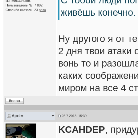
С тобой люди пог
Из: Михайловск
Пользователь №: 7 882
живёшь конечно.
Спасибо сказали:
23
раза
Ну другого я от т
2 дня твои атаки 
вонь то и разошл
каких соображени
миром на все 4 с
Артём
25.7.2013, 15:39
KCAHDEP
, приду