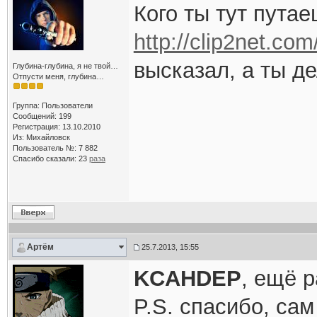
Кого ты тут пута
http://clip2net.co
высказал, а ты д
Глубина-глубина, я не твой…
Отпусти меня, глубина…
Группа: Пользователи
Сообщений: 199
Регистрация: 13.10.2010
Из: Михайловск
Пользователь №: 7 882
Спасибо сказали:
23
раза
Артём
25.7.2013, 15:55
KCAHDEP
, ещё 
P.S. спасибо, сам