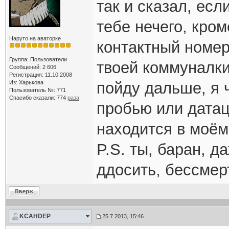
так и сказал, есл
тебе нечего, кром
Наруто на аваторке
контактный номе
Группа: Пользователи
твоей коммуналки
Сообщений: 2 606
Регистрация: 11.10.2008
Из: Харькова
пойду дальше, я 
Пользователь №: 771
Спасибо сказали:
774
раза
пробью или датац
находится в моём
P.S. ты, баран, 
ддосить, бессмер
KCAHDEP
25.7.2013, 15:46