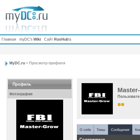
Главная
myDC's
Wiki
Сайт
RusHub
'а
MyDC.ru
> Просмотр профиля
Профиль
Master
Фотография
Пользоват
О себе
Темы
Сообщения
Ко
Содержимое