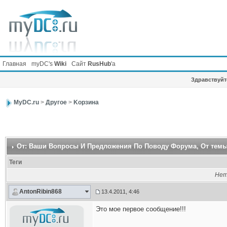
Главная
myDC's
Wiki
Сайт
RusHub
'а
Здравствуйте
MyDC.ru
>
Другое
>
Kорзина
От: Ваши Вопросы И Предложения По Поводу Форума
, От темы
Теги
Нет
AntonRibin868
13.4.2011, 4:46
Это мое первое сообщение!!!