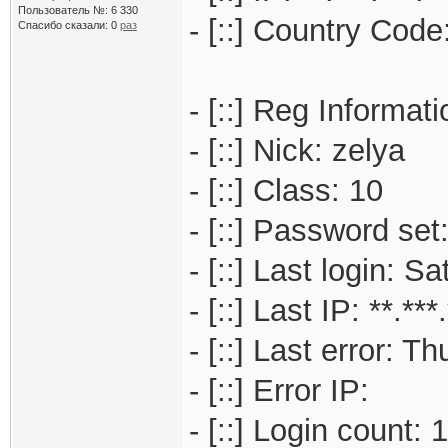
Пользователь №: 6 330
- [::] Country Code:
Спасибо сказали:
0
раз
- [::] Reg Informati
- [::] Nick: zelya
- [::] Class: 10
- [::] Password set
- [::] Last login: 
- [::] Last IP: **.***
- [::] Last error: 
- [::] Error IP:
- [::] Login count: 