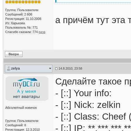
Группа: Пользователи
Сообщений: 2 606
а причём тут эта 
Регистрация: 11.10.2008
Из: Харькова
Пользователь №: 771
Спасибо сказали:
774
раза
zelya
14.8.2010, 23:58
Сделайте такое п
- [::] Your info:
- [::] Nick: zelkin
Абсолютный новичок
- [::] Class: Cheef 
Группа: Пользователи
- [::] IP: **.***.***.**
Сообщений: 8
Регистрация: 12.3.2010