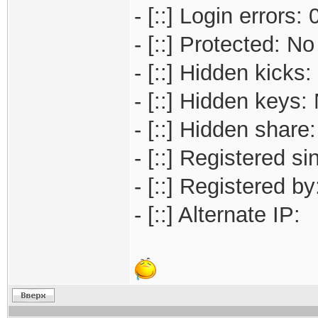
- [::] Login errors: 
- [::] Protected: No
- [::] Hidden kicks:
- [::] Hidden keys:
- [::] Hidden share
- [::] Registered s
- [::] Registered b
- [::] Alternate IP: