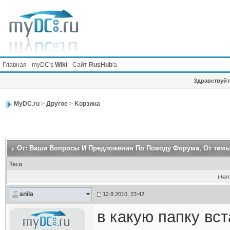
Главная
myDC's
Wiki
Сайт
RusHub
'а
Здравствуйте
MyDC.ru
>
Другое
>
Kорзина
От: Ваши Вопросы И Предложения По Поводу Форума
, От темы
Теги
Нет
anila
12.8.2010, 23:42
в какую папку вс