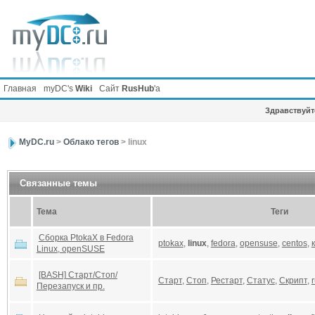
Главная
myDC's
Wiki
Сайт
RusHub
'а
Здравствуйте
MyDC.ru
>
Облако тегов
> linux
Связанные темы
Тема
Теги
Сборка PtokaX в Fedora
ptokax
,
linux
,
fedora
,
opensuse
,
centos
,
Linux, openSUSE
[BASH] Старт/Стоп/
Старт
,
Стоп
,
Рестарт
,
Статус
,
Скрипт
,
Перезапуск и пр.