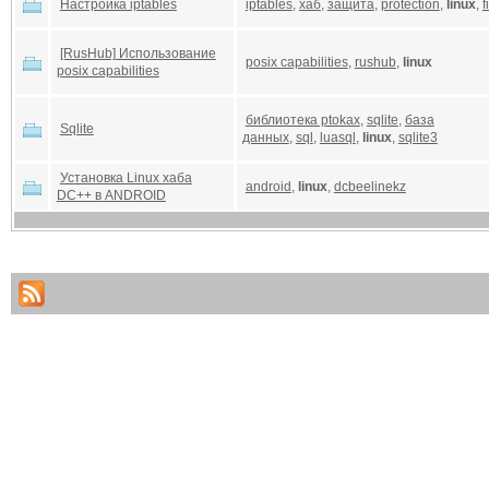
Настройка iptables
iptables
,
хаб
,
защита
,
protection
,
linux
,
f
[RusHub] Использование
posix capabilities
,
rushub
,
linux
posix capabilities
библиотека ptokax
,
sqlite
,
база
Sqlite
данных
,
sql
,
luasql
,
linux
,
sqlite3
Установка Linux хаба
android
,
linux
,
dcbeelinekz
DC++ в ANDROID