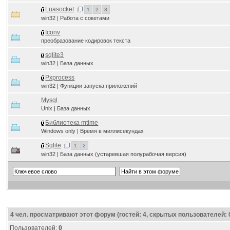
Luasocket
1
2
3
win32 | Работа с сокетами
Iconv
преобразование кодировок текста
sqlite3
win32 | База данных
Pxprocess
win32 | Функции запуска приложений
Mysql
Unix | База данных
Библиотека mtime
Windows only | Время в миллисекундах
Sqlite
1
2
win32 | База данных (устаревшая полурабочая версия)
4
чел. просматривают этот форум (гостей: 4, скрытых пользователей: 
Пользователей:
0