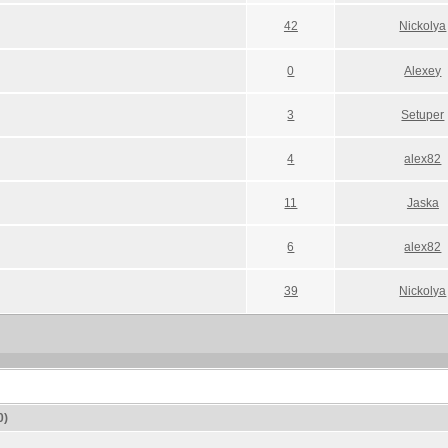
42
Nickolya
0
Alexey
3
Setuper
4
alex82
11
Jaska
6
alex82
39
Nickolya
0)