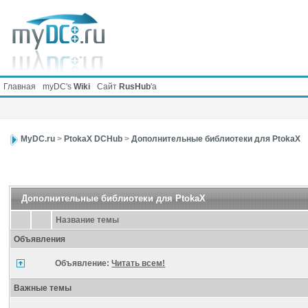
Главная
myDC's
Wiki
Сайт
RusHub
'а
MyDC.ru
>
PtokaX DCHub
>
Дополнительные библиотеки для PtokaX
Дополнительные библиотеки для PtokaX
Название темы
Объявления
Объявление:
Читать всем!
Важные темы