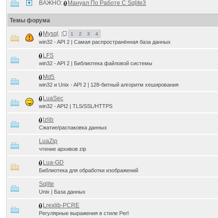
ВАЖНО:
Мануал По Работе С Sqlite3
Темы форума
Mysql
1
2
3
4
win32 - API 2 | Самая распространённая база данных
LFS
win32 - API 2 | Библиотека файловой системы
Md5
win32 и Unix - API 2 | 128-битный алгоритм хеширования
LuaSec
win32 - API2 | TLS/SSL/HTTPS
lzlib
Cжатие/распаковка данных
LuaZip
чтение архивов zip
Lua-GD
Библиотека для обработки изображений
Sqlite
Unix | База данных
Lrexlib-PCRE
Регулярные выражения в стиле Perl