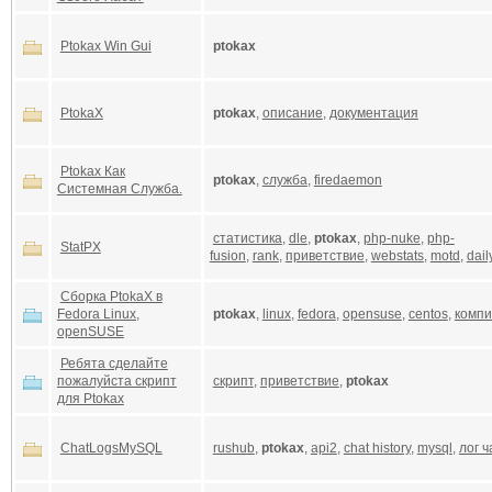
Ptokax Win Gui
ptokax
PtokaX
ptokax
,
описание
,
документация
Ptokax Как
ptokax
,
служба
,
firedaemon
Системная Служба.
статистика
,
dle
,
ptokax
,
php-nuke
,
php-
StatPX
fusion
,
rank
,
приветствие
,
webstats
,
motd
,
dail
Сборка PtokaX в
Fedora Linux,
ptokax
,
linux
,
fedora
,
opensuse
,
centos
,
комп
openSUSE
Ребята сделайте
пожалуйста скрипт
скрипт
,
приветствие
,
ptokax
для Ptokax
ChatLogsMySQL
rushub
,
ptokax
,
api2
,
chat history
,
mysql
,
лог ч