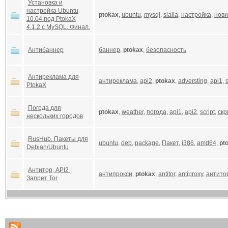
Установка и
настройка Ubuntu
ptokax
,
ubuntu
,
mysql
,
sialia
,
настройка
,
нови
10.04 под PtokaX
4.1.2 с MySQL. Финал.
Антибаннер
баннер
,
ptokax
,
безопасность
Антиреклама для
антиреклама
,
api2
,
ptokax
,
adversting
,
api1
,
s
PtokaX
Погода для
ptokax
,
weather
,
погода
,
api1
,
api2
,
script
,
скр
нескольких городов
RusHub. Пакеты для
ubuntu
,
deb
,
package
,
Пакет
,
i386
,
amd64
,
pt
Debian/Ubuntu
Антитор, API2 |
антипрокси
,
ptokax
,
antitor
,
antiproxy
,
антито
Запрет Tor