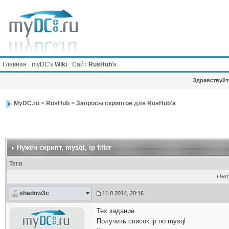
Главная
myDC's
Wiki
Сайт
RusHub
'а
Здравствуйте
MyDC.ru
>
RusHub
>
Запросы скриптов для RusHub'а
Нужен скрипт
, mysql, ip filter
Теги
Нет
shadow3c
11.8.2014, 20:16
Тех задание.
Получить список ip по mysql