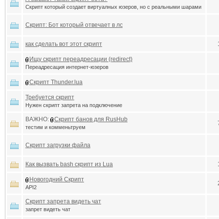
Скрипт который создает виртуалных юзеров, но с реальными шарами
Скрипт: Бот который отвечает в лс
как сделать вот этот скрипт
Ищу скрипт переадресации (redirect)
Переадресация интернет-юзеров
Скрипт Thunder.lua
Требуется скрипт
Нужен скрипт запрета на подключение
ВАЖНО:
Скрипт банов для RusHub
тестим и комменьтруем
Скрипт загрузки файла
Как вызвать bash скрипт из Lua
Новогодний Скрипт
API2
Скрипт запрета видеть чат
запрет видеть чат