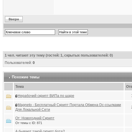
1
чел. читают эту тему (гостей: 1, скрытых пользователей: 0)
Пользователей:
0
Похожие темы
Тема
От
Нерабочий скрипт ВИПа по шаре
Magneto - Бесплатный Скрипт Портала Обмена Dc-ссылками
Для Локальной Сети
От: Новогодний Скрипт
От темы с ID: 871
А бывают такой скрипт бота?