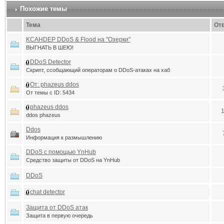
Похожие темы
Тема
От
KCAHDEP DDoS & Flood на "Озерки"
ВЫГНАТЬ В ШЕЮ!
DDoS Detector
Скрипт, ссобщающий операторам о DDoS-атаках на хаб
От: phazeus ddos
От темы с ID: 5434
phazeus ddos
ddos phazeus
Ddos
Информация к размышлению
DDoS с помощью YnHub
Средство защиты от DDoS на YnHub
DDoS
chat detector
Защита от DDoS атак
Защита в первую очередь