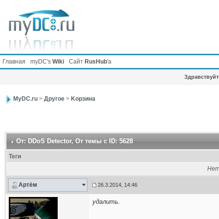
Главная
myDC's
Wiki
Сайт
RusHub
'а
Здравствуйте
MyDC.ru
>
Другое
>
Kорзина
От: DDoS Detector
, От темы с ID: 5628
Теги
Нет
Артём
26.3.2014, 14:46
удалить.