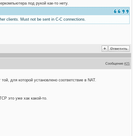
перкомпьютера под рукой как-то нету.
her clients. Must not be sent in C-C connections.
Сообщение
#25
т той, для которой установлено соответствие в NAT.
CP это уже хак какой-то.