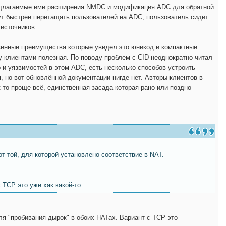
 предлагаемые ими расширения NMDC и модификация ADC для обратной
т быстрее перетащать пользователей на ADC, пользователь сидит
 источников.
твенные преимущества которые увидел это юникод и компактные
у клиентами полезная. По поводу проблем с CID неоднократно читал
 и уязвимостей в этом ADC, есть несколько способов устроить
 но вот обновлённой документации нигде нет. Авторы клиентов в
-то проще всё, единственная засада которая рано или поздно
от той, для которой установлено соответствие в NAT.
TCP это уже хак какой-то.
для "пробивания дырок" в обоих НАТах. Вариант с TCP это