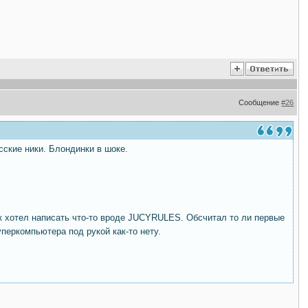
Сообщение
#26
сские ники. Блондинки в шоке.
к хотел написать что-то вроде JUCYRULES. Обсчитал то ли первые
уперкомпьютера под рукой как-то нету.