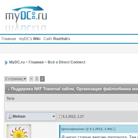
Главная
myDC's
Wiki
Сайт
RusHub
'а
MyDC.ru
>
Главная
>
Всё о Direct Connect
2 страниц
<
1
2
Поддержка NAT Traversal хабом
, Организация файлообмена ме
Теги
Meloun
5.1.2012, 1:27
Цитата(mariner @ 5.1.2012, 1:40)
Я читал старую версию протокола. Там 