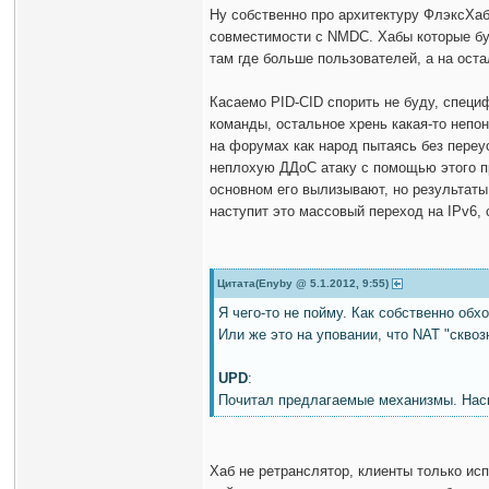
Ну собственно про архитектуру ФлэксХаб
совместимости с NMDC. Хабы которые бу
там где больше пользователей, а на ост
Касаемо PID-CID спорить не буду, специ
команды, остальное хрень какая-то непо
на форумах как народ пытаясь без переу
неплохую ДДоС атаку с помощью этого пр
основном его вылизывают, но результаты
наступит это массовый переход на IPv6,
Цитата(Enyby @ 5.1.2012, 9:55)
Я чего-то не пойму. Как собственно об
Или же это на уповании, что NAT "сквоз
UPD
:
Почитал предлагаемые механизмы. Наско
Хаб не ретранслятор, клиенты только исп