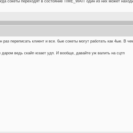
когда сокеты переходят в состояние TIME_WAIT один из них может находи
н раз переписать клиент и все. 6ые сокеты могут работать как 4ые. В ч
е даром ведь скайп юзает удп. И вообще, давайте уж валить на сцтп