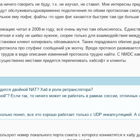
а ничего говорить не буду, т.к. не изучал, не ставил. Мне интересны
дут обслуживатьодновременно подключения по обоим протоколам смогу
альное ему пофиг, файлы -то один фиг качаются быстрее там где больше
фикацию читал в 2008-м году, всё очень мутно там объяснялось. Единс
нятная и хабу не шибко нужное, скорее только для взаимодействия межд
становки клиент копировать обламывался. Также порадовало обилие дыр
отокола про спуфинг сообщений уж молчу. Вроде протокол развивается,
 трудов в виде описания изменений протокола трудно найти. С NMDC как
 существенно местами придется перепиливать хабсофт и клиенты.
ходится двойной NAT? Хаб в роли ретранслятора?
ной"? Если так, то ничего может не работать в рамках сессии, отличных 
лько понял, все это хорошо работает только с UDP инкапсуляцией. А с 
ользуют номер локального порта сокета с которого коннектятся к хабу 