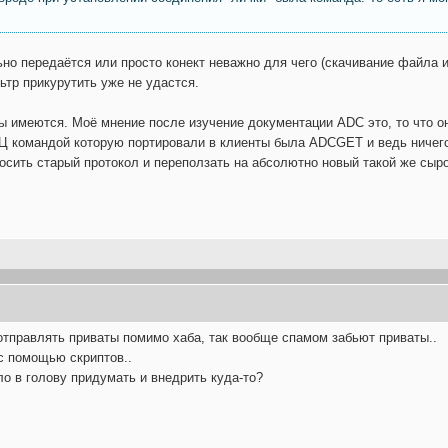
ьно передаётся или просто конект неважно для чего (скачивание файла и
ьтр прикурутить уже не удастся.
 имеются. Моё мнение после изучение документации ADC это, то что он
ДЦ командой которую портировали в клиенты была ADCGET и ведь ничег
росить старый протокол и переползать на абсолютно новый такой же сы
 отправлять приваты помимо хаба, так вообще спамом забьют приваты..
 с помощью скриптов..
ло в голову придумать и внедрить куда-то?