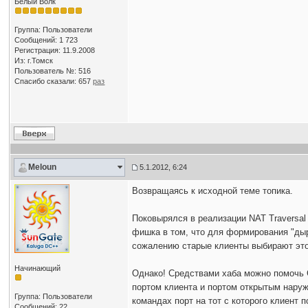
Белый Волк
Группа: Пользователи
Сообщений: 1 723
Регистрация: 11.9.2008
Из: г.Томск
Пользователь №: 516
Спасибо сказали:
657
раз
Meloun
5.1.2012, 6:24
Возвращаясь к исходной теме топика.
Поковырялся в реализации NAT Traversal
фишка в том, что для формирования "дыр
сожалению старые клиенты выбирают это
Начинающий
Однако! Средствами хаба можно помочь 
портом клиента и портом открытым наруж
Группа: Пользователи
командах порт на тот с которого клиент
Сообщений: 22