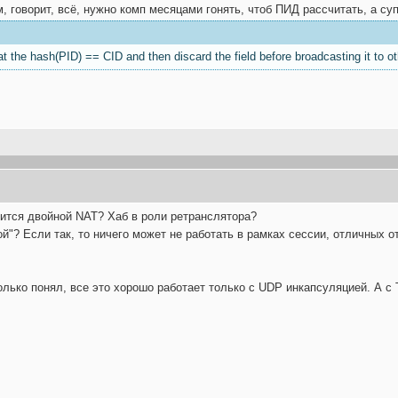
м, говорит, всё, нужно комп месяцами гонять, чтоб ПИД рассчитать, а су
t the hash(PID) == CID and then discard the field before broadcasting it to ot
одится двойной NAT? Хаб в роли ретранслятора?
ой"? Если так, то ничего может не работать в рамках сессии, отличных о
ько понял, все это хорошо работает только с UDP инкапсуляцией. А с T