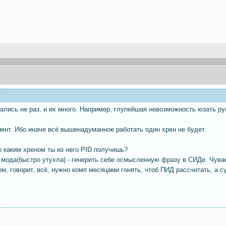
ались не раз, и их много. Например, глупейшая невозможность юзать ру
иент. Ибо иначе всё вышенадуманное работать один хрен не будет.
о каким хреном ты из него PID получишь?
 мода(быстро утухла) - генерить себе осмысленную фразу в СИДе. Чува
ом, говорит, всё, нужно комп месяцами гонять, чтоб ПИД рассчитать, а с