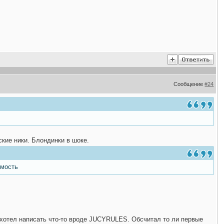
Сообщение
#24
ские ники. Блондинки в шоке.
имость
 хотел написать что-то вроде JUCYRULES. Обсчитал то ли первые