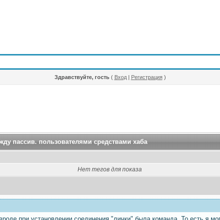
Здравствуйте, гость
(
Вход
|
Регистрация
)
жду пассив. пользователями средствами хаба
Нет тегов для показа
вроде при установлении соединения "лички" была команда. То есть я мог