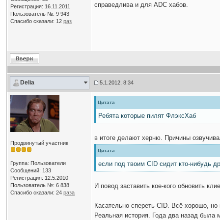
справедлива и для ADC хабов.
Регистрация: 16.11.2011
Пользователь №: 9 943
Спасибо сказали:
12
раз
Delia
5.1.2012, 8:34
Цитата
Ребята которые пилят ФлэксХаб
в итоге делают херню. Причины озвучива
Продвинутый участник
Цитата
Группа: Пользователи
если под твоим CID сидит кто-нибудь д
Сообщений: 133
Регистрация: 12.5.2010
Пользователь №: 6 838
И повод заставить кое-кого обновить кли
Спасибо сказали:
24
раза
Касательно спереть CID. Всё хорошо, но
Реальная история. Года два назад была 