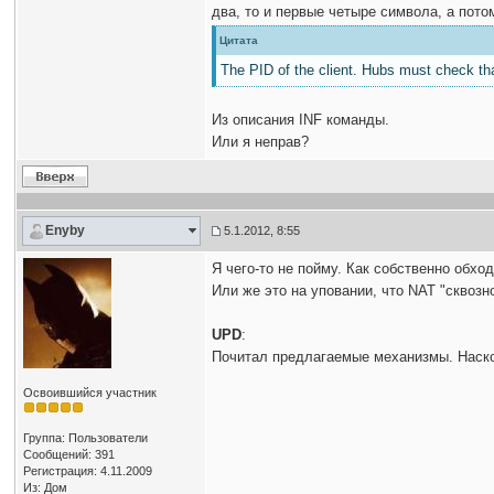
два, то и первые четыре символа, а пото
Цитата
The PID of the client. Hubs must check tha
Из описания INF команды.
Или я неправ?
Enyby
5.1.2012, 8:55
Я чего-то не пойму. Как собственно обх
Или же это на уповании, что NAT "сквозн
UPD
:
Почитал предлагаемые механизмы. Наскол
Освоившийся участник
Группа: Пользователи
Сообщений: 391
Регистрация: 4.11.2009
Из: Дом