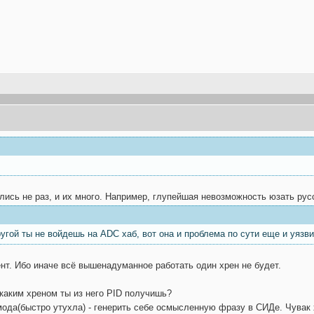
лись не раз, и их много. Например, глупейшая невозможность юзать рус
ругой ты не войдешь на ADC хаб, вот она и проблема по сути еще и уязв
ент. Ибо иначе всё вышенадуманное работать один хрен не будет.
 каким хреном ты из него PID получишь?
мода(быстро утухла) - генерить себе осмысленную фразу в СИДе. Чувак