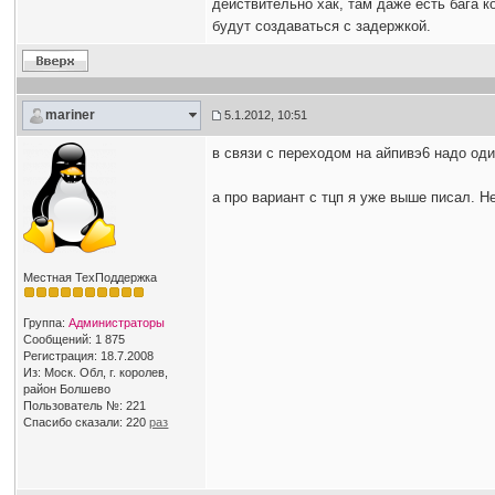
действительно хак, там даже есть бага 
будут создаваться с задержкой.
mariner
5.1.2012, 10:51
в связи с переходом на айпивэ6 надо оди
а про вариант с тцп я уже выше писал. Н
Местная ТехПоддержка
Группа:
Администраторы
Сообщений: 1 875
Регистрация: 18.7.2008
Из: Моск. Обл, г. королев,
район Болшево
Пользователь №: 221
Спасибо сказали:
220
раз