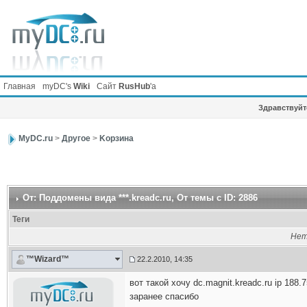
Главная
myDC's
Wiki
Сайт
RusHub
'а
Здравствуйте
MyDC.ru
>
Другое
>
Kорзина
От: Поддомены вида ***.kreadc.ru
, От темы с ID: 2886
Теги
Нет
™Wizard™
22.2.2010, 14:35
вот такой хочу dc.magnit.kreadc.ru ip 188.
заранее спасибо