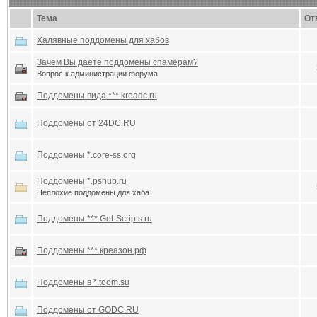
Тема
От
Халявные поддомены для хабов
Зачем Вы даёте поддомены спамерам?
Вопрос к администрации форума
Поддомены вида ***.kreadc.ru
Поддомены от 24DC.RU
Поддомены *.core-ss.org
Поддомены *.pshub.ru
Неплохие поддомены для хаба
Поддомены ***.Get-Scripts.ru
Поддомены ***.креазон.рф
Поддомены в *.toom.su
Поддомены от GODC.RU