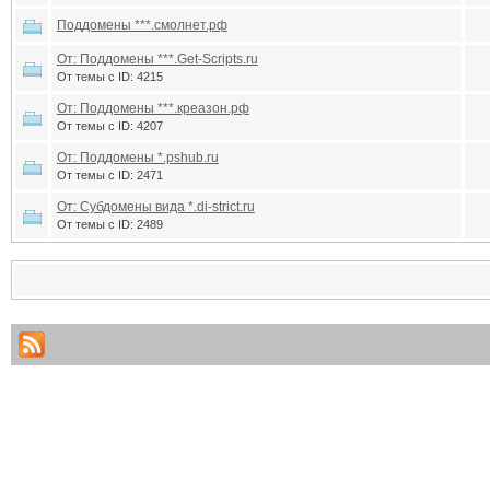
Поддомены ***.смолнет.рф
От: Поддомены ***.Get-Scripts.ru
От темы с ID: 4215
От: Поддомены ***.креазон.рф
От темы с ID: 4207
От: Поддомены *.pshub.ru
От темы с ID: 2471
От: Субдомены вида *.di-strict.ru
От темы с ID: 2489