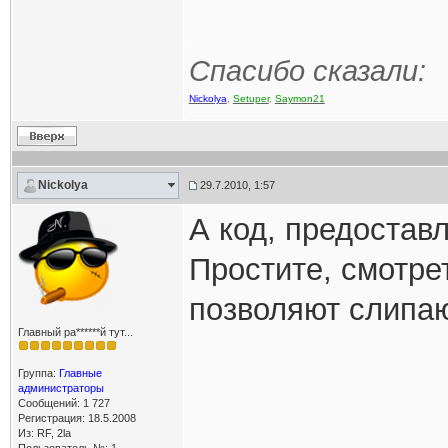
Спасибо сказали:
Nickolya
,
Setuper
,
Saymon21
Nickolya
29.7.2010, 1:57
А код, предоста
Простите, смотре
позволяют слипаю
Главный ра******й тут...
Группа:
Главные
администраторы
Сообщений: 1 727
Регистрация: 18.5.2008
Из: RF, 2la