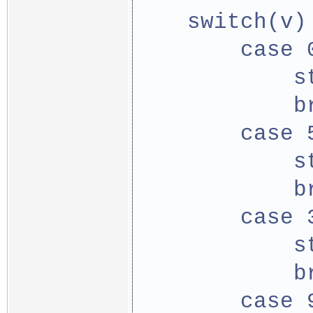
    switch(v)
        case 
            s
            b
        case 
            s
            b
        case 
            s
            b
        case 