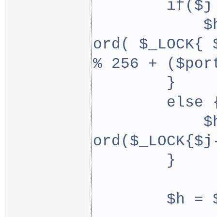
        if($j
            $
ord( $_LOCK{ 
% 256 + ($por
        }
        else 
            $
ord($_LOCK{$j
        }
        $h = 