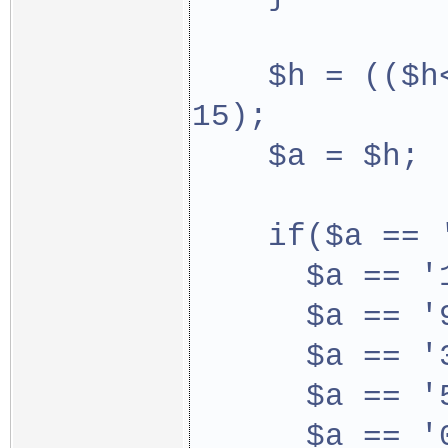
    $h = (($h
15);
    $a = $h;
    if($a == 
      $a == '
      $a == '
      $a == '
      $a == '
      $a == '