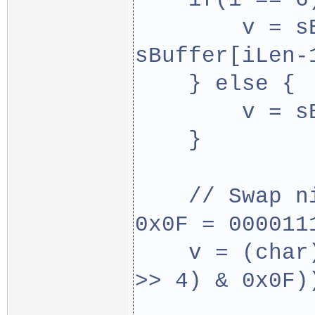
        v = s
sBuffer[iLen-
    } else {
        v = s
    }
    // Swap n
0x0F = 000011
    v = (char
>> 4) & 0x0F)