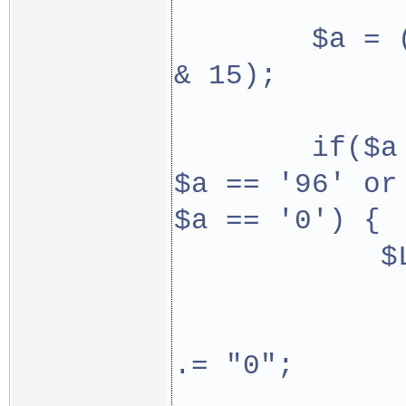
        $a = 
& 15);
        if($a
$a == '96' or
$a == '0') {
            $
             
.= "0";
             