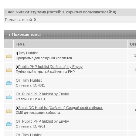
1
чел. читают эту тему (гостей: 1, скрытых пользователей: 0)
Пользователей:
0
Похожие темы
Тема
От
Tiny Hublist
Программа для создания хаблистов
Public PHP hublist (Хаблист) by Enyby
Публичный открытый хаблист на PHP
От: Tiny Hublist
От темы с ID: 4811
От: Public PHP hublist by Enyby
От темы с ID: 4961
Small DC HubList (Хаблист) Создай свой хаблист.
CMS для создания хаблиста.
От: Public PHP hublist by Enyby
От темы с ID: 4961
От: Tiny Hublist