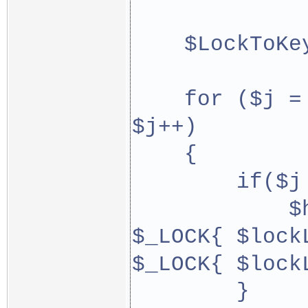
    $LockToKe
    for ($j =
$j++)
    {
        if($j
            $
$_LOCK{ $lock
$_LOCK{ $lock
        }