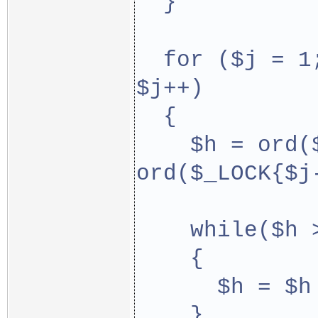
  }
  for ($j = 1
$j++)
  {
    $h = ord($
ord($_LOCK{$j
    while($h 
    {
      $h = $h
    }