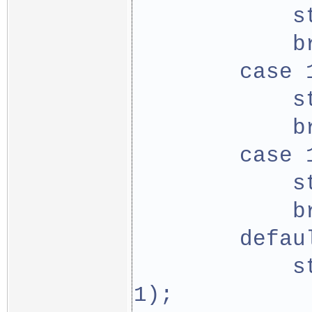
            s
            b
        case 
            s
            b
        case 
            s
            b
        defau
            s
1);