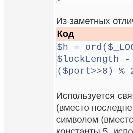
Из заметных отли
Код
$h = ord($_LO
$lockLength -
($port>>8) % 
Используется свя
(вместо последне
символом (вместо
константы 5, исп