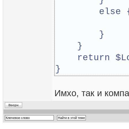
        }
        else 
             
        }
    }
    return $L
}
Имхо, так и компа