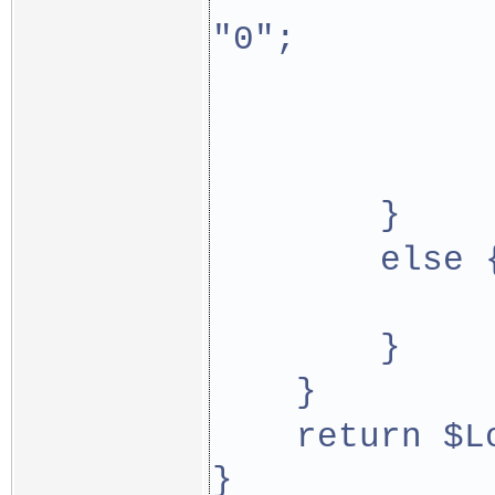
"0";
             
             
        }
        else 
             
        }
    }
    return $L
}