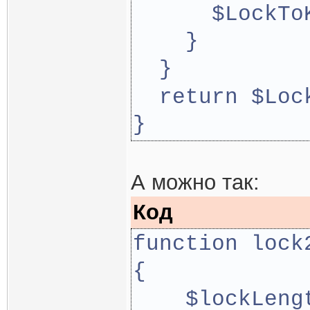
      $LockTo
    }
  }
  return $Loc
}
А можно так:
Код
function lock
{
    $lockLeng