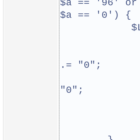
$a == '96' or
$a == '0') {
            $
             
.= "0";
             
"0";
             
             