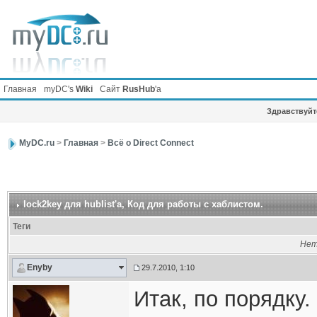
Главная
myDC's
Wiki
Сайт
RusHub
'а
Здравствуйте
MyDC.ru
>
Главная
>
Всё о Direct Connect
lock2key для hublist'а
, Код для работы с хаблистом.
Теги
Нет
Enyby
29.7.2010, 1:10
Итак, по порядку