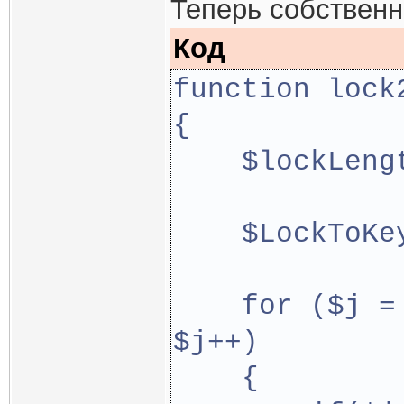
Теперь собственн
Код
function lock
{
    $lockLeng
    $LockToKe
    for ($j =
$j++)
    {