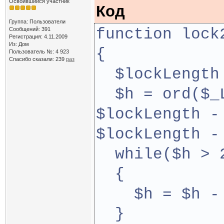
Освоившийся участник
Код
Группа: Пользователи
function lock
Сообщений: 391
Регистрация: 4.11.2009
Из: Дом
{    
Пользователь №: 4 923
Спасибо сказали:
239
раз
  $lockLength
  $h = ord($_
$lockLength -
$lockLength -
  while($h > 
  {
    $h = $h -
  }