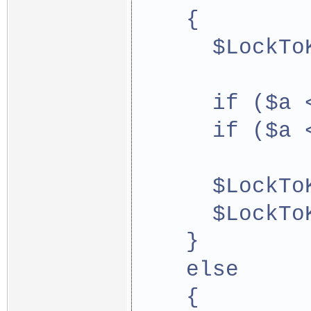
    {
      $LockTo
      if ($a 
      if ($a 
      $LockTo
      $LockTo
    }
    else
    {