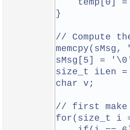
    temp[0] =
}
// Compute th
memcpy(sMsg, 
sMsg[5] = '\0
size_t iLen =
char v;
// first make
for(size_t i 
    if(i == 6