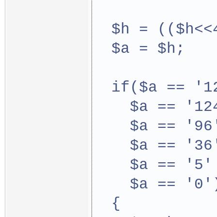
  $h = (($h<<
  $a = $h;
  if($a == '1
    $a == '12
    $a == '96
    $a == '36
    $a == '5'
    $a == '0'
  {