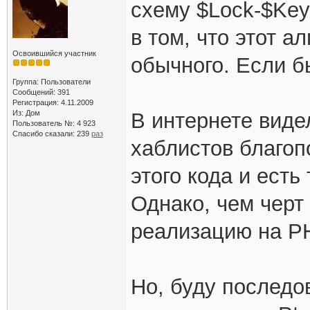
схему $Lock-$Key
в том, что этот а
Освоившийся участник
обычного. Если б
Группа: Пользователи
Сообщений: 391
Регистрация: 4.11.2009
Из: Дом
В интернете вид
Пользователь №: 4 923
Спасибо сказали:
239
раз
хаблистов благоп
этого кода и есть
Однако, чем черт
реализацию на P
Но, буду последо