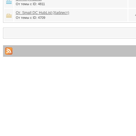
От темы с ID: 4811
От: Small DC HubList (Хаблист)
От темы с ID: 4709