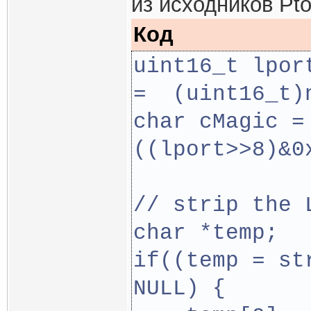
из исходников Pt
Код
uint16_t lport
=  (uint16_t)
char cMagic =
((lport>>8)&0
// strip the 
char *temp;
if((temp = st
NULL) {