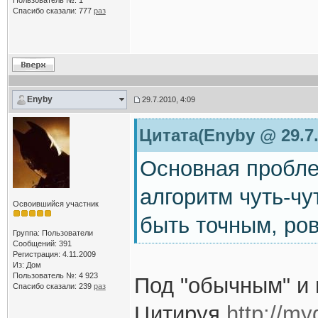
Пользователь №: 1
Спасибо сказали:
777
раз
Enyby
29.7.2010, 4:09
Цитата(Enyby @ 29.7.
Основная проблем
алгоритм чуть-чу
Освоившийся участник
быть точным, ров
Группа: Пользователи
Сообщений: 391
Регистрация: 4.11.2009
Из: Дом
Пользователь №: 4 923
Под "обычным" и и
Спасибо сказали:
239
раз
Цитируя
http://my