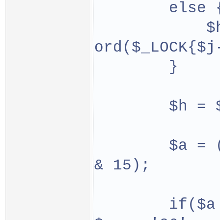
        else 
            $
ord($_LOCK{$j
        }
        $h = 
        $a = 
& 15);
        if($a