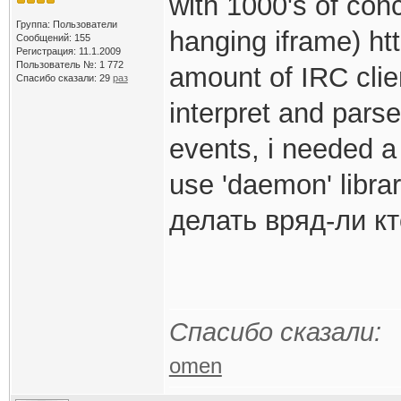
with 1000's of con
Группа: Пользователи
hanging iframe) ht
Сообщений: 155
Регистрация: 11.1.2009
Пользователь №: 1 772
amount of IRC clie
Спасибо сказали:
29
раз
interpret and pars
events, i needed a 
use 'daemon' libra
делать вряд-ли кт
Спасибо сказали:
omen