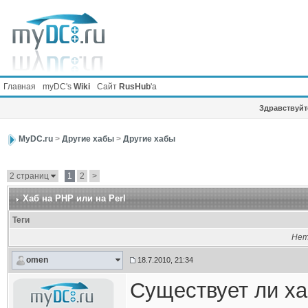
Главная
myDC's
Wiki
Сайт
RusHub
'а
Здравствуйте
MyDC.ru
>
Другие хабы
>
Другие хабы
2 страниц
1
2
>
Хаб на PHP или на Perl
Теги
Нет
omen
18.7.2010, 21:34
Существует ли ха