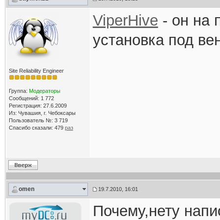
ViperHive
- он на 
установка под ве
Site Reliability Engineer
Группа:
Модераторы
Сообщений: 1 772
Регистрация: 27.6.2009
Из: Чувашия, г. Чебоксары
Пользователь №: 3 719
Спасибо сказали:
479
раз
omen
19.7.2010, 16:01
Почему,нету напи