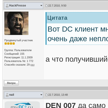
HackFresse
22.7.2010, 9:50
Цитата
Вот DC клиент мн
очень даже непл
Продвинутый участник
Группа: Пользователи
Сообщений: 155
а что получивший
Регистрация: 11.1.2009
Пользователь №: 1 772
Спасибо сказали:
29
раз
nail
22.7.2010, 13:48
DEN 007
да само 