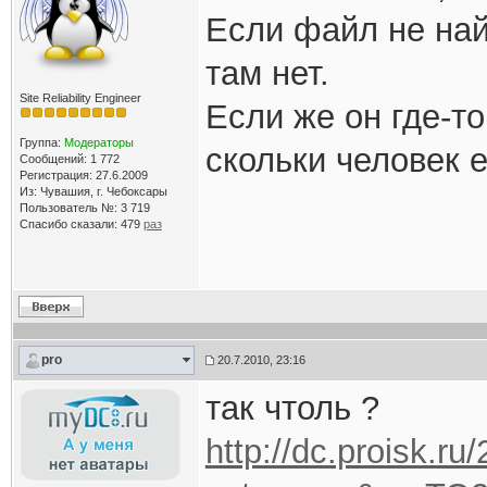
Если файл не найд
там нет.
Site Reliability Engineer
Если же он где-т
Группа:
Модераторы
скольки человек 
Сообщений: 1 772
Регистрация: 27.6.2009
Из: Чувашия, г. Чебоксары
Пользователь №: 3 719
Спасибо сказали:
479
раз
pro
20.7.2010, 23:16
так чтоль ?
http://dc.proisk.r