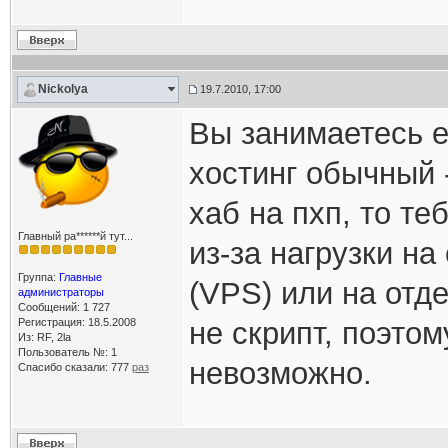
Nickolya
19.7.2010, 17:00
Вы занимаетесь е
хостинг обычный 
хаб на пхп, то т
Главный ра******й тут...
из-за нагрузки н
Группа:
Главные
(VPS) или на отд
администраторы
Сообщений: 1 727
Регистрация: 18.5.2008
не скрипт, поэтом
Из: RF, 2la
Пользователь №: 1
невозможно.
Спасибо сказали:
777
раз