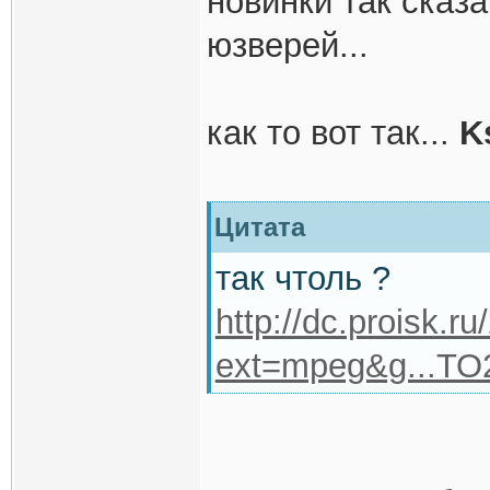
новинки так сказ
юзверей...
как то вот так...
K
Цитата
так чтоль ?
http://dc.proisk.r
ext=mpeg&g...T