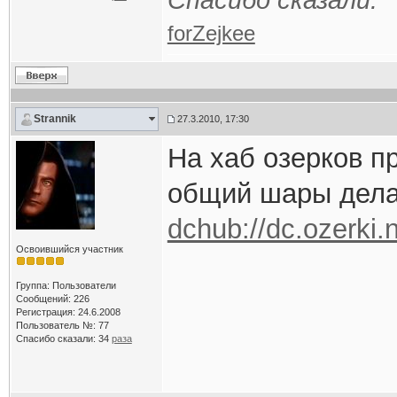
Спасибо сказали:
forZejkee
Strannik
27.3.2010, 17:30
На хаб озерков п
общий шары дела
dchub://dc.ozerki.
Освоившийся участник
Группа: Пользователи
Сообщений: 226
Регистрация: 24.6.2008
Пользователь №: 77
Спасибо сказали:
34
раза