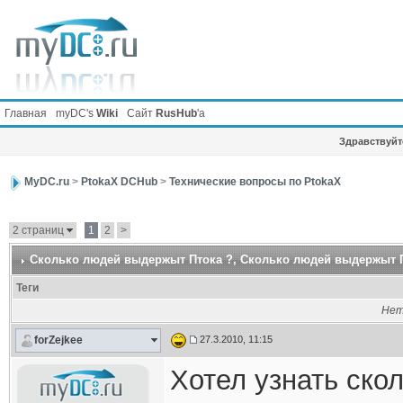
Главная
myDC's
Wiki
Сайт
RusHub
'а
Здравствуйте
MyDC.ru
>
PtokaX DCHub
>
Технические вопросы по PtokaX
2 страниц
1
2
>
Cколько людей выдержыт Птока ?
, Cколько людей выдержыт 
Теги
Нет
forZejkee
27.3.2010, 11:15
Хотел узнать ско