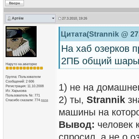
Артём
27.3.2010, 19:26
Цитата(Strannik @ 27.
На хаб озерков п
2ПБ общий шары
Наруто на аваторке
Группа: Пользователи
Сообщений: 2 606
1) не на домашне
Регистрация: 11.10.2008
Из: Харькова
Пользователь №: 771
2) ты,
Strannik
зн
Спасибо сказали:
774
раза
машины на которо
Вывод:
человек к
спросил, а не о о