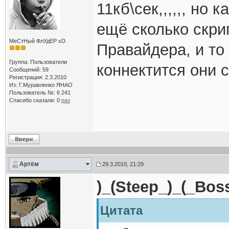
11кб\сек,,,,,, но
ещё сколько скрип
МеСтНый ФлУдЕР xD
Правайдера, и то
Группа: Пользователи
коннектится они 
Сообщений: 59
Регистрация: 2.3.2010
Из: Г.Муравленко ЯНАО
Пользователь №: 6 241
Спасибо сказали:
0
раз
Артём
29.3.2010, 21:29
)_(Steep_)_(_Boss
Цитата