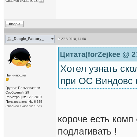
Спасибо сказали:
18
раз
_Deagle_Factory_
27.3.2010, 14:50
Цитата(forZejkee @ 27
Хотел узнать ско
Начинающий
при ОС Виндовс 
Группа: Пользователи
Сообщений: 29
Регистрация: 12.3.2010
Пользователь №: 6 335
Спасибо сказали:
1
раз
короче есть комп 
подлагивать !