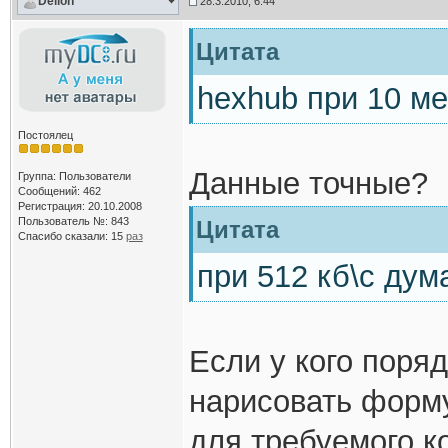
Delion
28.3.2010, 6:44
Цитата
hexhub при 10 ме
Постоялец
Данные точные?
Группа: Пользователи
Сообщений: 462
Регистрация: 20.10.2008
Пользователь №: 843
Цитата
Спасибо сказали:
15
раз
при 512 кб\с дум
Если у кого поря
нарисовать форму
для требуемого к