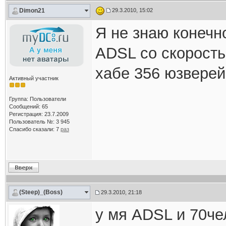
Dimon21
29.3.2010, 15:02
Я не знаю конечн
АDSL со скорость
хабе 356 юзверей
Активный участник
Группа: Пользователи
Сообщений: 65
Регистрация: 23.7.2009
Пользователь №: 3 945
Спасибо сказали:
7
раз
(Steep)_(Boss)
29.3.2010, 21:18
у мя ADSL и 70че