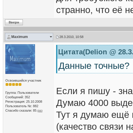
странно, что её 
Maximum
28.3.2010, 10:58
Цитата(Delion @ 28.3.
Данные точные?
Освоившийся участник
Если я пишу - зна
Группа: Пользователи
Сообщений: 352
Думаю 4000 выде
Регистрация: 25.10.2008
Пользователь №: 882
Спасибо сказали:
85
раз
Тут я думаю ещё 
(качество связи 