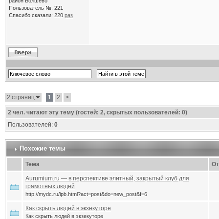
район Болшево
Пользователь №: 221
Спасибо сказали:
220
раз
2 страниц
1
2
>
2
чел. читают эту тему (гостей: 2, скрытых пользователей: 0)
Пользователей:
0
Похожие темы
Тема
От
Aurumium.ru — в перспективе элитный, закрытый клуб для
грамотных людей
http://mydc.ru/ipb.html?act=post&do=new_post&f=6
Как скрыть людей в экзекуторе
Как скрыть людей в экзекуторе