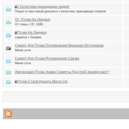
Статистика приходящих людей
Пишет в текстовый документ статистику приходящих юзеров
От: Птока На Линуксе
От темы с ID: 1686
Птока На Линуксе
скрипты с базами
Скрипт Для Птока Потключения Внешних Источников
Меню сети
Скрипт Для Птока Ротключения Скачек
Меню сети
Линуксовая Птока, Какие Скрипты Под Ней Заработают?
Птока Стала Кушать Много Цп