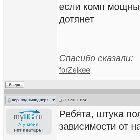
если комп мощный
дотянет
Спасибо сказали:
forZejkee
переподвыподверт
27.3.2010, 15:41
Ребята, штука пол
зависимости от н