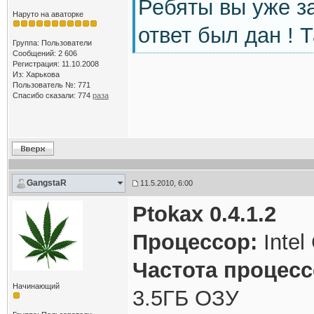
Ребяты вы уже з
Наруто на аваторке
ответ был дан ! 
Группа: Пользователи
Сообщений: 2 606
Регистрация: 11.10.2008
Из: Харькова
Пользователь №: 771
Спасибо сказали:
774
раза
GangstaR
11.5.2010, 6:00
Ptokax 0.4.1.2
Процессор:
Inte
Частота процесс
Начинающий
3.5ГБ ОЗУ