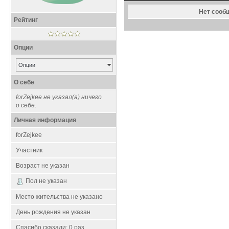
Нет сооб
Рейтинг
Опции
Опции
О себе
forZejkee не указал(а) ничего
о себе.
Личная информация
forZejkee
Участник
Возраст не указан
Пол не указан
Место жительства не указано
День рождения не указан
Спасибо сказали:
0
раз