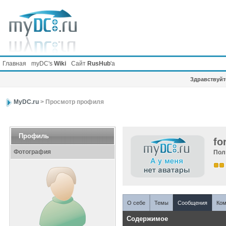
Главная
myDC's
Wiki
Сайт
RusHub
'а
Здравствуйте
MyDC.ru
> Просмотр профиля
Профиль
fo
Фотография
Пол
О себе
Темы
Сообщения
Ком
Содержимое