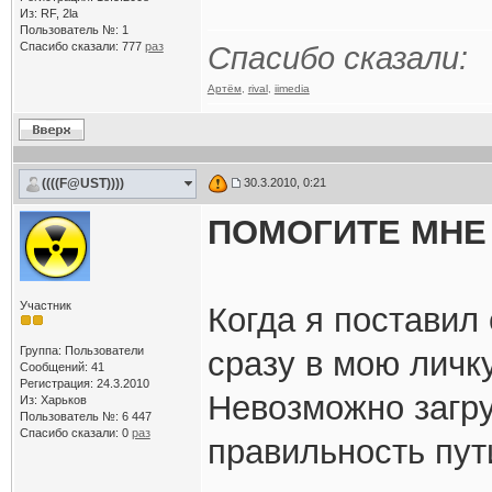
Из: RF, 2la
Пользователь №: 1
Спасибо сказали:
777
раз
Спасибо сказали:
Артём
,
rival
,
iimedia
((((F@UST))))
30.3.2010, 0:21
ПОМОГИТЕ МНЕ 
Участник
Когда я поставил
Группа: Пользователи
сразу в мою личк
Сообщений: 41
Регистрация: 24.3.2010
Невозможно загру
Из: Харьков
Пользователь №: 6 447
Спасибо сказали:
0
раз
правильность пут