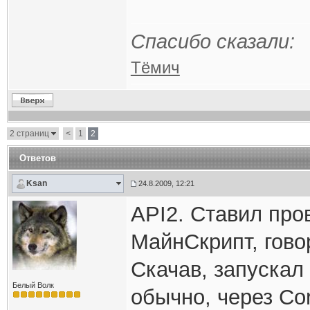
Спасибо сказали:
Тёмич
2 страниц
<
1
2
Ответов
Ksan
24.8.2009, 12:21
API2. Ставил про
МайнСкрипт, говор
Скачав, запускал 
Белый Волк
обычно, через Cor