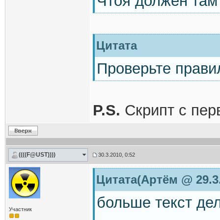
Чтоя должен там
Цитата
Проверьте прави
P.S.
Скрипт с пер
((((F@UST))))
30.3.2010, 0:52
Цитата(Артём @ 29.3.
больше текст дел
Участник