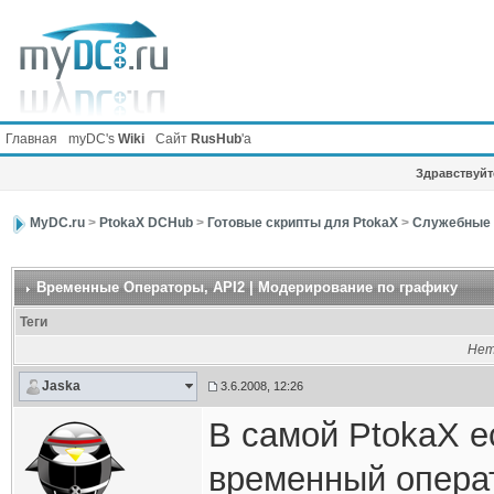
Главная
myDC's
Wiki
Сайт
RusHub
'а
Здравствуйте
MyDC.ru
>
PtokaX DCHub
>
Готовые скрипты для PtokaX
>
Служебные 
Временные Операторы
, API2 | Модерирование по графику
Теги
Нет
Jaska
3.6.2008, 12:26
В самой PtokaX е
временный операт