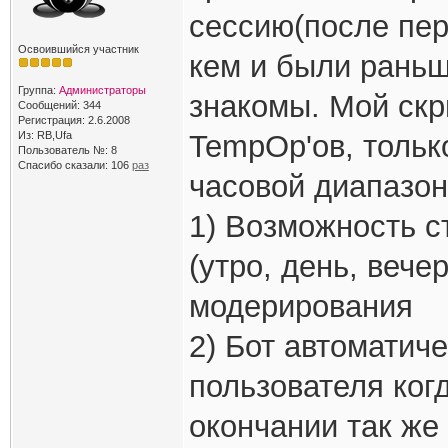
сессию(после пер
Освоившийся участник
кем и были раньш
Группа:
Администраторы
знакомы. Мой скр
Сообщений: 344
Регистрация: 2.6.2008
Из: RB,Ufa
TempOp'ов, тольк
Пользователь №: 8
Спасибо сказали:
106
раз
часовой диапазон
1) Возможность с
(утро, день, вече
модерирования
2) Бот автоматич
пользователя ког
окончании так же