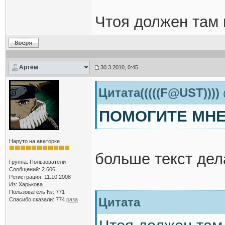
Чтоя должен там
Артём
30.3.2010, 0:45
Цитата(((((F@UST)))) 
ПОМОГИТЕ МНЕ 
Наруто на аваторке
больше текст дел
Группа: Пользователи
Сообщений: 2 606
Регистрация: 11.10.2008
Из: Харькова
Пользователь №: 771
Цитата
Спасибо сказали:
774
раза