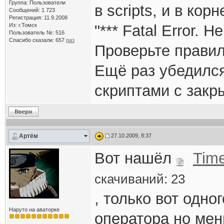
Группа: Пользователи
в scripts, и в кор
Сообщений: 1 723
Регистрация: 11.9.2008
Из: г.Томск
"*** Fatal Error. 
Пользователь №: 516
Спасибо сказали:
657
раз
Проверьте правил
Ещё раз убедился
скриптами с закр
Артём
27.10.2009, 8:37
Вот нашёл
Tim
скачиваний: 23
, только вот одно
Наруто на аваторке
оператора но меню