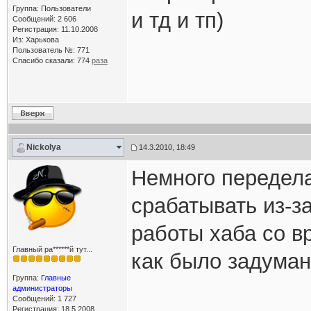
Группа: Пользователи
и тд и тп)
Сообщений: 2 606
Регистрация: 11.10.2008
Из: Харькова
Пользователь №: 771
Спасибо сказали:
774
раза
Nickolya
14.3.2010, 18:49
Немного передела
срабатывать из-з
работы хаба со в
Главный ра******й тут...
как было задуман
Группа:
Главные
администраторы
Сообщений: 1 727
Регистрация: 18.5.2008