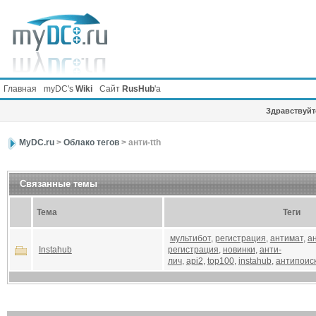
Главная
myDC's
Wiki
Сайт
RusHub
'а
Здравствуйте
MyDC.ru
>
Облако тегов
> анти-tth
Связанные темы
Тема
Теги
мультибот
,
регистрация
,
антимат
,
а
Instahub
регистрация
,
новинки
,
анти-
лич
,
api2
,
top100
,
instahub
,
антипоис