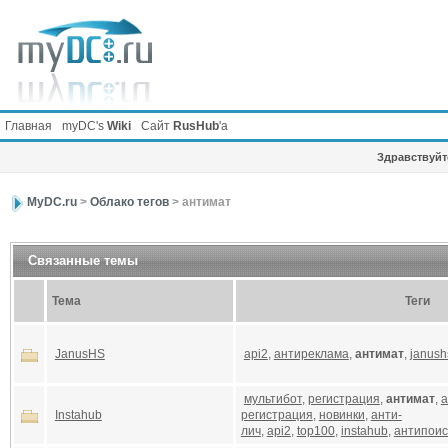
Главная
myDC's
Wiki
Сайт
RusHub
'а
Здравствуйте
MyDC.ru
>
Облако тегов
> антимат
Связанные темы
Тема
Теги
JanusHS
api2
,
антиреклама
,
антимат
,
janush
мультибот
,
регистрация
,
антимат
,
а
Instahub
регистрация
,
новинки
,
анти-
лич
,
api2
,
top100
,
instahub
,
антипоис