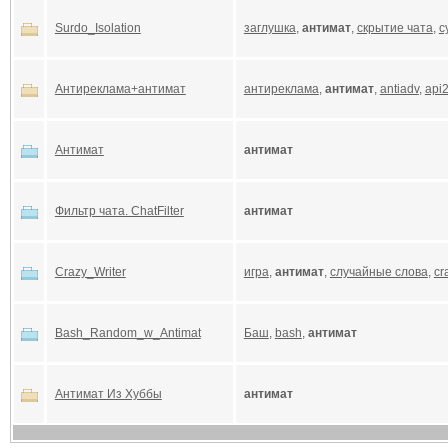
Surdo_Isolation
заглушка
,
антимат
,
скрытие чата
,
с
Антиреклама+антимат
антиреклама
,
антимат
,
antiadv
,
api
Антимат
антимат
Фильтр чата. ChatFilter
антимат
Crazy_Writer
игра
,
антимат
,
случайные слова
,
cr
Bash_Random_w_Antimat
Баш
,
bash
,
антимат
Антимат Из Хуббы
антимат