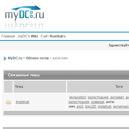
Главная
myDC's
Wiki
Сайт
RusHub
'а
Здравствуйте
MyDC.ru
>
Облако тегов
> анти-лич
Связанные темы
Тема
Теги
мультибот
,
регистрация
,
антимат
,
а
Instahub
регистрация
,
новинки
,
анти-
лич
,
api2
,
top100
,
instahub
,
антипоис