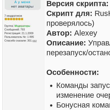
Версия скрипта:
Скрипт для:
RusH
7 квадратиков
проверялось)
Группа:
Модераторы
Сообщений: 793
Автор:
Alexey
Регистрация: 21.1.2009
Пользователь №: 1 895
Описание:
Управл
Спасибо сказали:
301
раз
перезапуск/остан
Особенности:
Команды запус
изменение оче
Бонусная коман