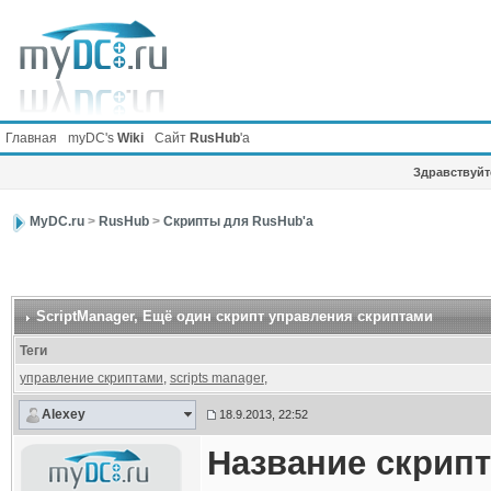
Главная
myDC's
Wiki
Сайт
RusHub
'а
Здравствуйте
MyDC.ru
>
RusHub
>
Скрипты для RusHub'а
ScriptManager
, Ещё один скрипт управления скриптами
Теги
управление скриптами
,
scripts manager
,
Alexey
18.9.2013, 22:52
Название скрипт