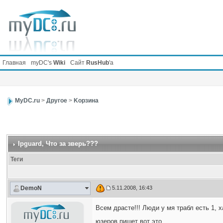
Главная
myDC's
Wiki
Сайт
RusHub
'а
MyDC.ru
>
Другое
>
Kорзина
Ipguard
, Что за зверь???
Теги
DemoN
5.11.2008, 16:43
Всем драсте!!! Люди у мя трабл есть 1, 
юзеров пишет вот это