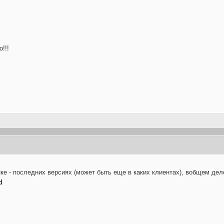
!!!
е - последних версиях (может быть еще в каких клиентах), вобщем дело 
d