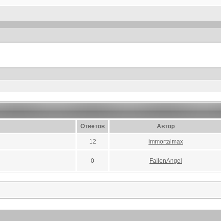
Ответов
Автор
12
immortalmax
0
FallenAngel