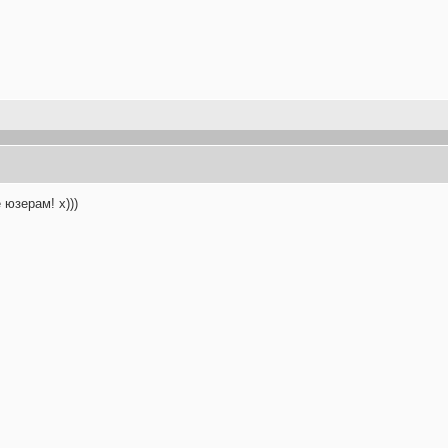
 юзерам! х)))