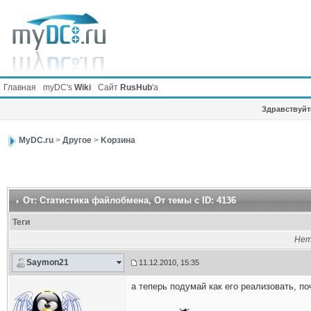
Главная
myDC's
Wiki
Сайт
RusHub
'а
Здравствуйте
MyDC.ru
>
Другое
>
Kорзина
От: Статистика файлобмена
, От темы с ID: 4136
Теги
Нет
Saymon21
11.12.2010, 15:35
а теперь подумай как его реализовать, п