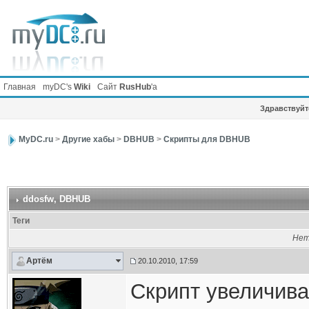
Главная
myDC's
Wiki
Сайт
RusHub
'а
Здравствуйте
MyDC.ru
>
Другие хабы
>
DBHUB
>
Скрипты для DBHUB
ddosfw
, DBHUB
Теги
Нет
Артём
20.10.2010, 17:59
Скрипт увеличива