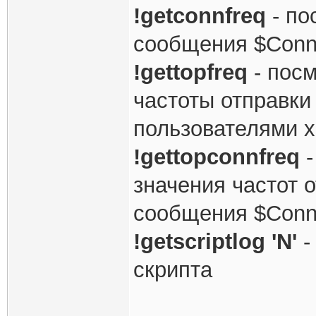
!getconnfreq
- по
сообщения $Conn
!gettopfreq
- пос
частоты отправки
пользователями 
!gettopconnfreq
-
значения частот 
сообщения $Conn
!getscriptlog 'N'
-
скрипта