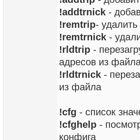
!addtrnick
- добав
!remtrip
- удалить
!remtrnick
- удал
!rldtrip
- перезагр
адресов из файл
!rldtrnick
- переза
из файла
!cfg
- список зна
!cfghelp
- посмот
конфига