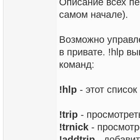
Описание всех пе
самом начале).
Возможно управле
в привате. !hlp в
команд:
!hlp
- этот список
!trip
- просмотрет
!trnick
- просмотр
!addtrip
- добавит