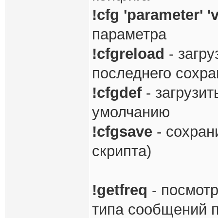
!cfg 'parameter' '
параметра
!cfgreload
- загр
последнего сохра
!cfgdef
- загрузит
умолчанию
!cfgsave
- сохран
скрипта)
!getfreq
- посмотр
типа сообщений 