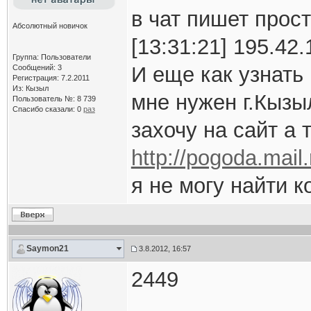
в чат пишет прост
Абсолютный новичок
[13:31:21] 195.42
Группа: Пользователи
И еще как узнать 
Сообщений: 3
Регистрация: 7.2.2011
Из: Кызыл
мне нужен г.Кызы
Пользователь №: 8 739
Спасибо сказали:
0
раз
захочу на сайт а 
http://pogoda.mail
я не могу найти к
Saymon21
3.8.2012, 16:57
2449