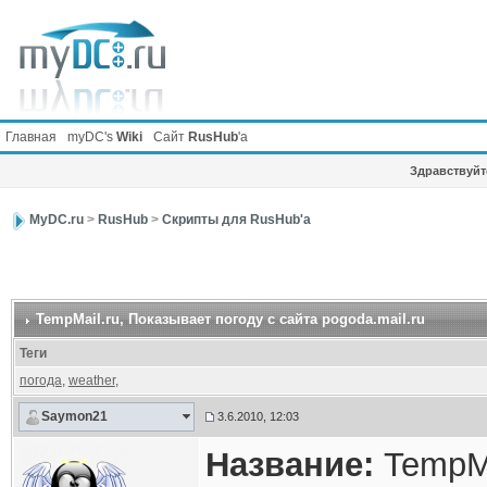
Главная
myDC's
Wiki
Сайт
RusHub
'а
Здравствуйте
MyDC.ru
>
RusHub
>
Скрипты для RusHub'а
TempMail.ru
, Показывает погоду с сайта pogoda.mail.ru
Теги
погода
,
weather
,
Saymon21
3.6.2010, 12:03
Название:
TempMa