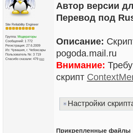
Автор версии для
Перевод под Ru
Site Reliability Engineer
Группа:
Модераторы
Описание:
Скрипт
Сообщений: 1 772
Регистрация: 27.6.2009
Из: Чувашия, г. Чебоксары
pogoda.mail.ru
Пользователь №: 3 719
Спасибо сказали:
479
раз
Внимание:
Требу
скрипт
ContextMe
Настройки скрипт
Прикрепленные файлы