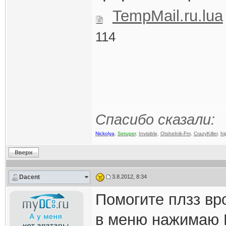
TempMail.ru.lua
114
Спасибо сказали:
Nickolya
,
Setuper
,
Invisible
,
Otshelnik-Fm
,
CrazyKiller
,
hi
Dacent
3.8.2012, 8:34
Помогите плзз вр
в меню нажимаю 