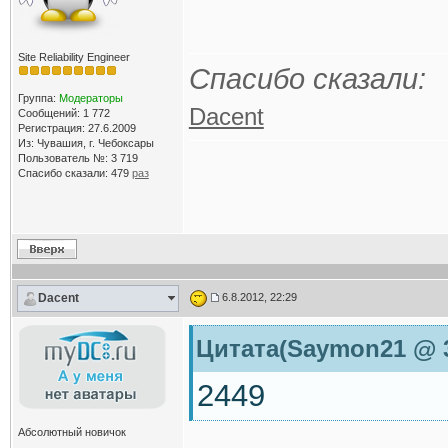
Site Reliability Engineer
Спасибо сказали:
Группа:
Модераторы
Dacent
Сообщений: 1 772
Регистрация: 27.6.2009
Из: Чувашия, г. Чебоксары
Пользователь №: 3 719
Спасибо сказали:
479
раз
Dacent
6.8.2012, 22:29
Цитата(Saymon21 @ 3.
2449
Абсолютный новичок