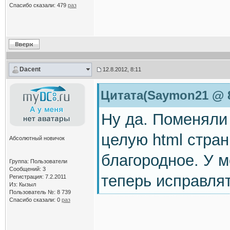
Спасибо сказали:
479
раз
Dacent
12.8.2012, 8:11
Цитата(Saymon21 @ 8.
Ну да. Поменяли
целую html стран
Абсолютный новичок
благородное. У м
Группа: Пользователи
Сообщений: 3
теперь исправлят
Регистрация: 7.2.2011
Из: Кызыл
Пользователь №: 8 739
Спасибо сказали:
0
раз