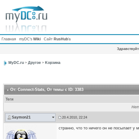
Главная
myDC's
Wiki
Сайт
RusHub
'а
Здравствуйте
MyDC.ru
>
Другое
>
Kорзина
От: Connect-Stats
, От темы с ID: 3383
Теги
Нет
Saymon21
20.4.2010, 22:24
странно, что то ничего он не посылает у м