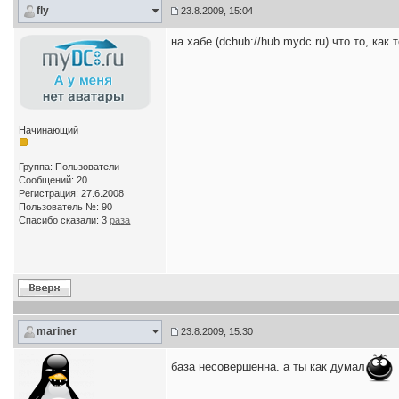
fly
23.8.2009, 15:04
на хабе (dchub://hub.mydc.ru) что то, ка
Начинающий
Группа: Пользователи
Сообщений: 20
Регистрация: 27.6.2008
Пользователь №: 90
Спасибо сказали:
3
раза
mariner
23.8.2009, 15:30
база несовершенна. а ты как думал