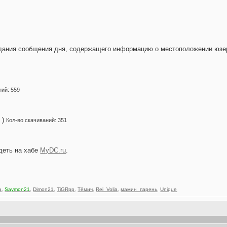
здания сообщения дня, содержащего информацию о местоположении юзер
ний: 559
 )
Кол-во скачиваний: 351
деть на хабе
MyDC.ru
.
a
,
Saymon21
,
Dimon21
,
TiGRpp
,
Тёмич
,
Rei_Volia
,
мамин_парень
,
Unique