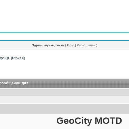
Здравствуйте, гость
(
Вход
|
Регистрация
)
MySQL [PtokaX]
 сообщении дня
GeoCity MOTD