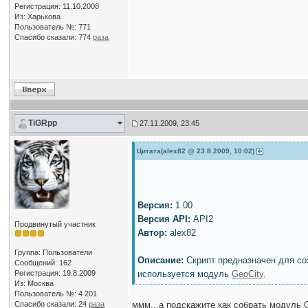
Регистрация: 11.10.2008
Из: Харькова
Пользователь №: 771
Спасибо сказали:
774
раза
TiGRpp
27.11.2009, 23:45
Цитата(alex82 @ 23.8.2009, 10:02)
Версия:
1.00
Версия API:
API2
Продвинутый участник
Автор:
alex82
Группа: Пользователи
Описание:
Скрипт предназначен для с
Сообщений: 162
Регистрация: 19.8.2009
используется модуль
GeoCity
.
Из: Москва
Пользователь №: 4 201
Спасибо сказали:
24
раза
ммм...а подскажите как собрать модуль 