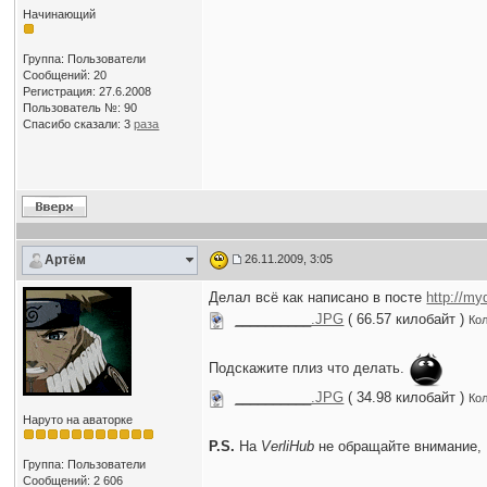
Начинающий
Группа: Пользователи
Сообщений: 20
Регистрация: 27.6.2008
Пользователь №: 90
Спасибо сказали:
3
раза
Артём
26.11.2009, 3:05
Делал всё как написано в посте
http://my
__________.JPG
( 66.57 килобайт )
Кол
Подскажите плиз что делать.
__________.JPG
( 34.98 килобайт )
Кол
Наруто на аваторке
P.S.
На
VerliHub
не обращайте внимание,
Группа: Пользователи
Сообщений: 2 606