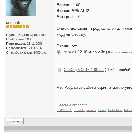
Версия:
1.00
Версия API:
API2
Автор:
alex82
Местный
Описание:
Скрипт предназначен для со
модуль
GeoCity
.
Группа: Неактивированные
Сообщений: 908
Регистрация: 26.12.2008
Скриншот:
Пользователь №: 1 574
gcm.gif
( 2.18 килобайт )
Кол-во скачива
Спасибо сказали:
1406
раз
GeoCityMOTD_1.00.rar
( 1.54 килобайт
PS. Результат работы скрипта можно уви
Спасибо сказали:
BIMMER71
,
Invisible
,
mariner
,
Alexey
,
Sekretchik
,
Milen