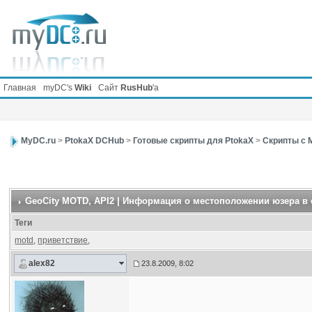
Главная
myDC's
Wiki
Сайт
RusHub
'а
MyDC.ru
>
PtokaX DCHub
>
Готовые скрипты для PtokaX
>
Скрипты с 
GeoCity MOTD
, API2 | Информация о местоположении юзера в
Теги
motd
,
приветствие
,
alex82
23.8.2009, 8:02