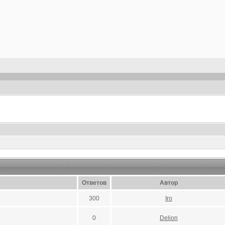
Ответов
Автор
300
Iro
0
Delion