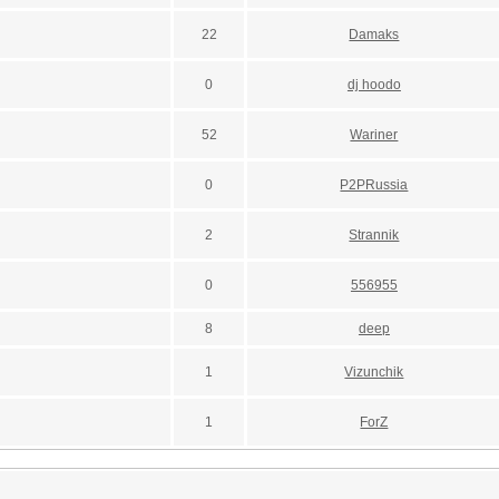
22
Damaks
0
dj hoodo
52
Wariner
0
P2PRussia
2
Strannik
0
556955
8
deep
1
Vizunchik
1
ForZ