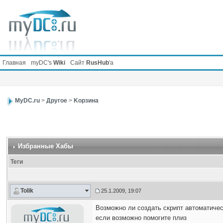
Главная
myDC's
Wiki
Сайт
RusHub
'а
MyDC.ru
>
Другое
>
Kорзина
Избранные Хабы
Теги
Tolik
25.1.2009, 19:07
Возможно ли создать скрипт автоматичес
если возможно помогите плиз