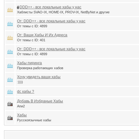
DDD++ - все локальные хабы у нас
Хаблисты SVAO-IX, HOME-IX, PROV-IX, NetByNet и другие
От: DDD++ - все локальные хабы у нас
От темы с ID: 4899
От: Ваши Хабы И Их Адреса
От темы с ID: 401
От: DDD++ - все локальные хабы у нас
От темы с ID: 4899
Хабы пиринга
Проверка работающих хабов
Хочу увидеть ваши хабы
:))))
dc хабы ?
Добавь В Избраные Хабы
Апи2
Хабы
Русскоязычные хабы