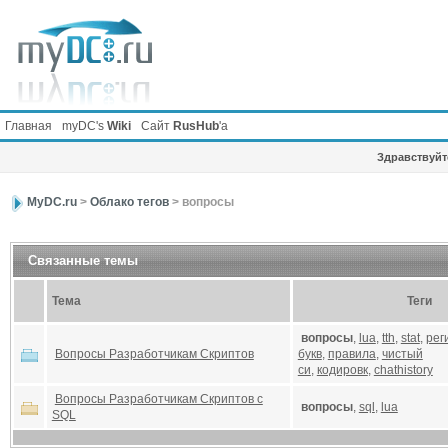
Главная
myDC's
Wiki
Сайт
RusHub
'а
Здравствуйте
MyDC.ru
>
Облако тегов
> вопросы
Связанные темы
Тема
Теги
вопросы
,
lua
,
tth
,
stat
,
рег
Вопросы Разработчикам Скриптов
букв
,
правила
,
чистый
си
,
кодировк
,
chathistory
Вопросы Разработчикам Скриптов с
вопросы
,
sql
,
lua
SQL