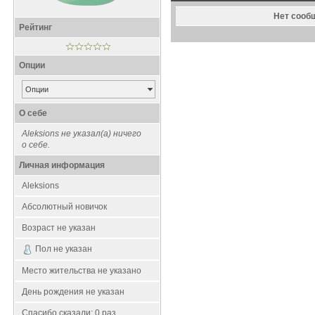
Нет сооб
Рейтинг
Опции
Опции
О себе
Aleksions не указал(а) ничего
о себе.
Личная информация
Aleksions
Абсолютный новичок
Возраст не указан
Пол не указан
Место жительства не указано
День рождения не указан
Спасибо сказали:
0
раз