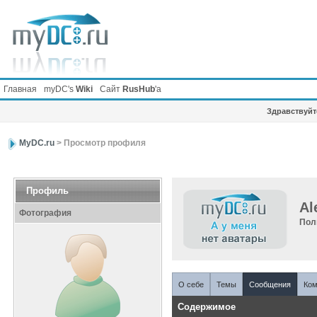
Главная
myDC's
Wiki
Сайт
RusHub
'а
Здравствуйте
MyDC.ru
> Просмотр профиля
Профиль
Al
Фотография
Пол
О себе
Темы
Сообщения
Ком
Содержимое