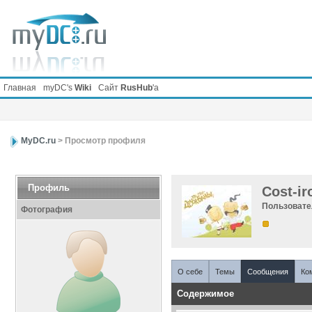
Главная
myDC's
Wiki
Сайт
RusHub
'а
MyDC.ru
> Просмотр профиля
Профиль
Cost-ir
Пользоват
Фотография
О себе
Темы
Сообщения
Ко
Содержимое