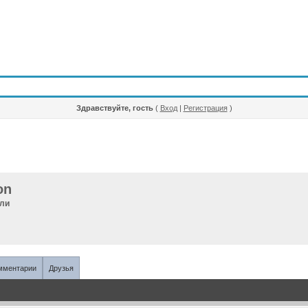
Здравствуйте, гость
(
Вход
|
Регистрация
)
on
ели
мментарии
Друзья