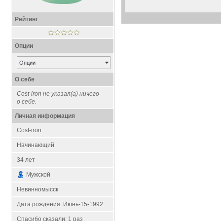
Рейтинг
Опции
Опции
О себе
Cost-iron не указал(а) ничего
о себе.
Личная информация
Cost-iron
Начинающий
34
лет
Мужской
Невинномысск
Дата рождения:
Июнь-15-1992
Спасибо сказали:
1
раз