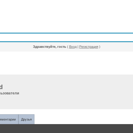
Здравствуйте, гость
(
Вход
|
Регистрация
)
d
ьзователи
мментарии
Друзья